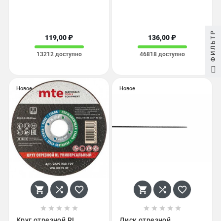
ФИЛЬТР
119,00 ₽
136,00 ₽
13212 доступно
46818 доступно
Новое
Новое
















Круг отрезной RL
Диск отрезной