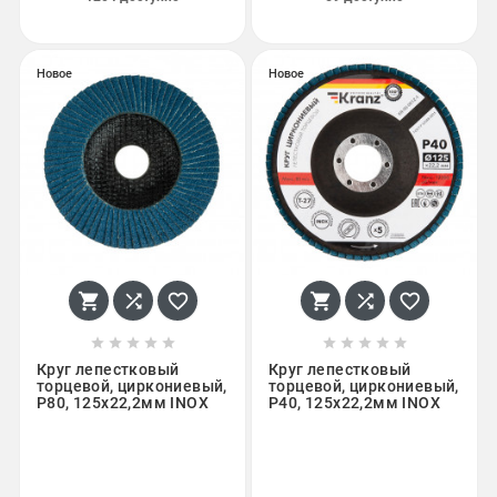
Новое
Новое
















Круг лепестковый
Круг лепестковый
торцевой, циркониевый,
торцевой, циркониевый,
P80, 125х22,2мм INOX
P40, 125х22,2мм INOX