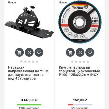
Новое
Новое
















Насадка-
Круг лепестковый
направляющая на УШМ
торцевой, циркониевый,
для заусовки плитки
P100, 125х22,2мм INOX
под 45 градусов
3 448,00 ₽
152,00 ₽
1204 доступно
59 доступно