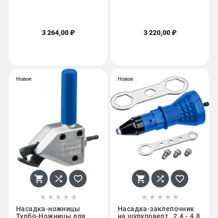
3 264,00 ₽
3 220,00 ₽
Новое
Новое
















Насадка-ножницы
Насадка-заклепочник
Турбо-Ножницы для
на шуруповерт , 2.4 - 4.8