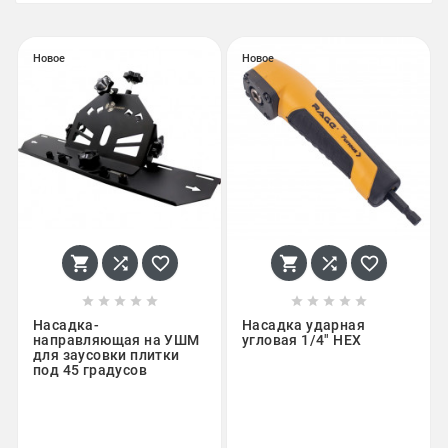
Новое
Новое
















Насадка-
Насадка ударная
направляющая на УШМ
угловая 1/4" HEX
для заусовки плитки
под 45 градусов