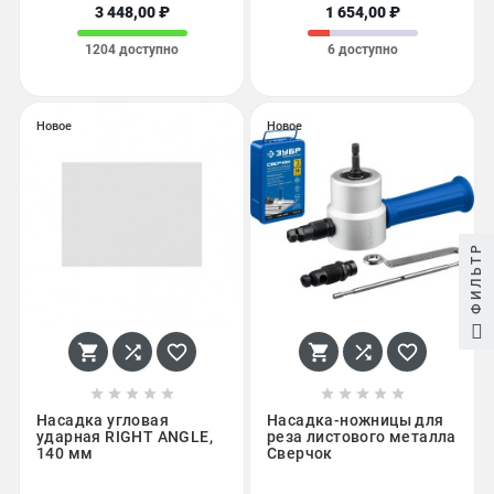
3 448,00 ₽
1 654,00 ₽
1204 доступно
6 доступно
Новое
Новое
ФИЛЬТР
















Насадка угловая
Насадка-ножницы для
ударная RIGHT ANGLE,
реза листового металла
140 мм
Сверчок