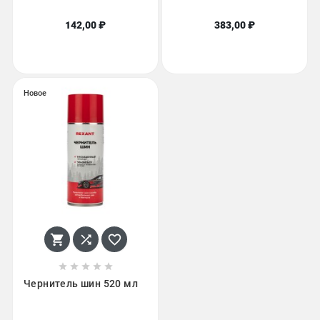
142,00 ₽
383,00 ₽
Новое








Чернитель шин 520 мл