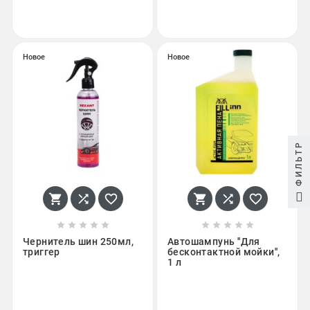
Новое
Новое
ФИЛЬТР
















Чернитель шин 250мл,
Автошампунь ''Для
триггер
бесконтактной мойки'',
1 л