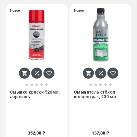
Новое
Новое
















Смывка краски 520мл,
Омыватель стёкол
аэрозоль
концентрат, 400 мл
352,00 ₽
137,00 ₽