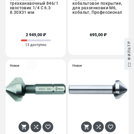
трехканавочный 846/1
кобальтовое покрытие,
хвостовик 1/4 C 6.3
для раззенковки М6,
8.30X31 мм
кобальт, Профессионал
2 949,00 ₽
695,00 ₽
ФИЛЬТР
13 доступно
Новое
Новое





