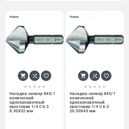
Новое
Новое
















Насадка-зенкер 845/1
Насадка-зенкер 845/1
конический
конический
одноканавочный
одноканавочный
хвостовик 1/4 C 6.3
хвостовик 1/4 C 6.3
8.30X32 мм
20.50X43 мм