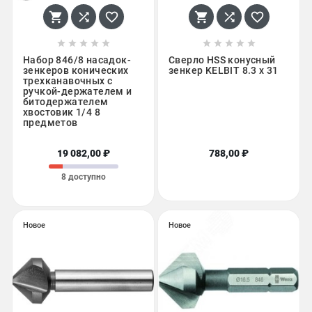
















Набор 846/8 насадок-
Сверло HSS конусный
зенкеров конических
зенкер KELBIT 8.3 х 31
трехканавочных с
ручкой-держателем и
битодержателем
хвостовик 1/4 8
предметов
19 082,00 ₽
788,00 ₽
8 доступно
Новое
Новое