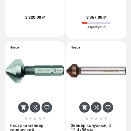
3 820,00 ₽
3 367,00 ₽
3 доступно
Новое
Новое
















Насадка-зенкер
Зенкер конусный, d
конический
12.4x56мм,