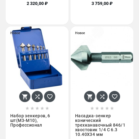
2 320,00 ₽
3 759,00 ₽
Новое
Новое
















Набор зенкеров, 6
Насадка-зенкер
шт(М3-М10),
конический
Профессионал
трехканавочный 846/1
хвостовик 1/4 C 6.3
10.40X34 мм