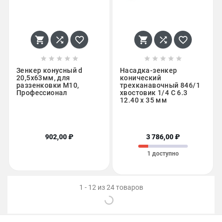
















Зенкер конусный d
Насадка-зенкер
20,5x63мм, для
конический
раззенковки М10,
трехканавочный 846/1
Профессионал
хвостовик 1/4 C 6.3
12.40 x 35 мм
902,00 ₽
3 786,00 ₽
1 доступно
1 - 12 из 24 товаров