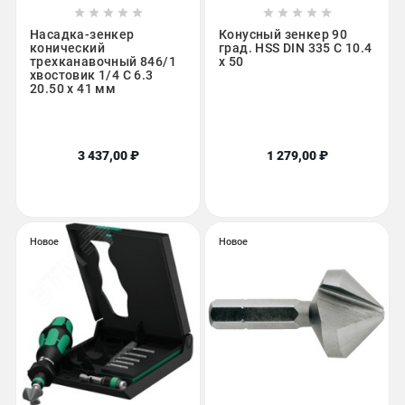










Насадка-зенкер
Конусный зенкер 90
конический
град. HSS DIN 335 C 10.4
трехканавочный 846/1
х 50
хвостовик 1/4 C 6.3
20.50 x 41 мм
3 437,00 ₽
1 279,00 ₽
Новое
Новое