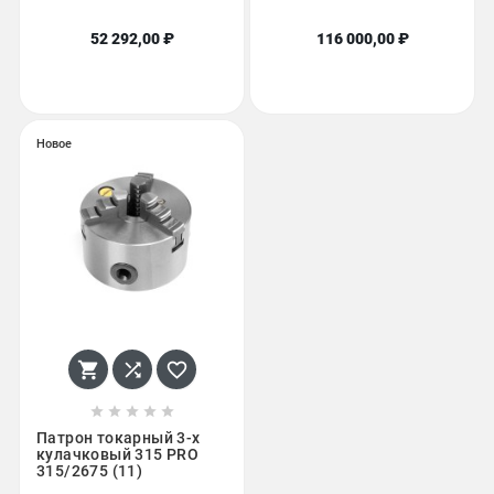
52 292,00 ₽
116 000,00 ₽
Новое








Патрон токарный 3-х
кулачковый 315 PRO
315/2675 (11)