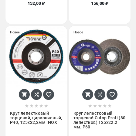
152,00 ₽
156,00 ₽
Новое
Новое
















Круг лепестковый
Круг лепестковый
торцевой, циркониевый,
торцевой Cutop Profi (80
P40, 125х22,2мм INOX
лепестков) 125x22.2
мм, Р60