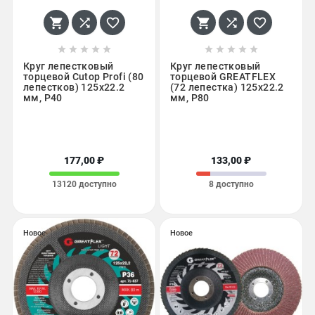
















Круг лепестковый
Круг лепестковый
торцевой Cutop Profi (80
торцевой GREATFLEX
лепестков) 125x22.2
(72 лепестка) 125x22.2
мм, Р40
мм, Р80
177,00 ₽
133,00 ₽
13120 доступно
8 доступно
Новое
Новое