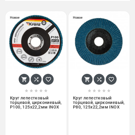
Новое
Новое
















Круг лепестковый
Круг лепестковый
торцевой, циркониевый,
торцевой, циркониевый,
P100, 125х22,2мм INOX
P80, 125х22,2мм INOX