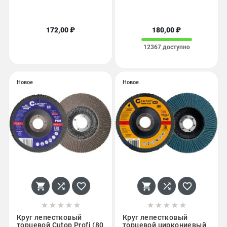
172,00 ₽
180,00 ₽
12367 доступно
Новое
Новое
















Круг лепестковый
Круг лепестковый
торцевой Cutop Profi (80
торцевой циркониевый