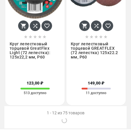
















Круг лепестковый
Круг лепестковый
торцевой GreatFlex
торцевой GREATFLEX
Light (72 лепестка):
(72 лепестка) 125x22.2
125x22,2 мм, P60
мм, Р60
123,00 ₽
149,00 ₽
513 доступно
11 доступно
1 - 12 из 75 товаров