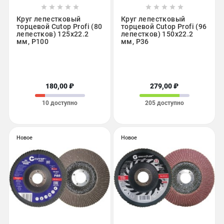










Круг лепестковый
Круг лепестковый
торцевой Cutop Profi (80
торцевой Cutop Profi (96
лепестков) 125x22.2
лепестков) 150x22.2
мм, Р100
мм, Р36
180,00 ₽
279,00 ₽
10 доступно
205 доступно
Новое
Новое