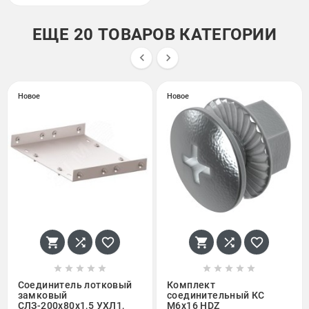
ЕЩЕ 20 ТОВАРОВ КАТЕГОРИИ


Новое
Новое
















Соединитель лотковый
Комплект
замковый
соединительный КС
СЛЗ-200х80х1,5 УХЛ1,
М6х16 HDZ