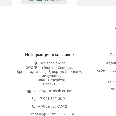
Информация о магазине
По
sks-snab.online
Издел
location_on
ООО "БалтЭлектроСвет", ул.
Кабели, пр
Кронштадтская, д.3, корпус 2, литер А,
помещение 12
г. Санкт-Петербург
Обор
Россия
Све
zakaz@sks-snab.online
email
+7-921-362-08-91
call
+7-962-727-77-12
call
Whatsapp +7-921-362-08-91
whatsapp