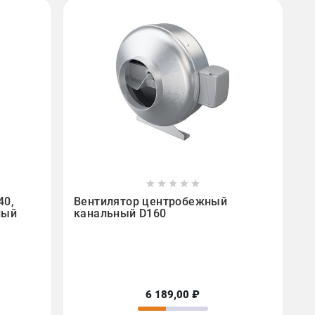









40,
Вентилятор центробежный
ный
канальный D160
6 189,00 ₽