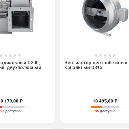

















радиальный D200,
Вентилятор центробежный
ий, двухполюсный
канальный D315
20 179,00 ₽
10 495,00 ₽
23 доступно
95 доступно