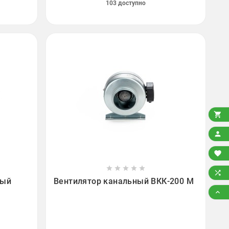
103 доступно













ный
Вентилятор канальный ВКК-200 М
