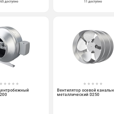
65 доступно
11 доступно

















центробежный
Вентилятор осевой каналь
200
металлический D250