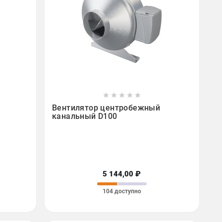









Вентилятор центробежный
канальный D100
5 144,00 ₽
104 доступно