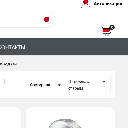
Авторизация
0
КОНТАКТЫ
 воздуха

От новых к
Сортировать по:
старым