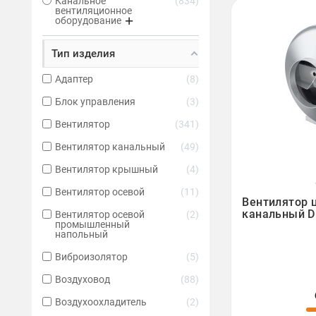
Канальное
834
вентиляционное
оборудование
Тип изделия
Адаптер
8
Блок управления
3
Вентилятор
341
Вентилятор канальный
49
Вентилятор крышный
4

Вентилятор осевой
11
Вентилятор 
канальный D
Вентилятор осевой
2
промышленный
напольный
Виброизолятор
5
Воздуховод
88
Воздухоохладитель
2