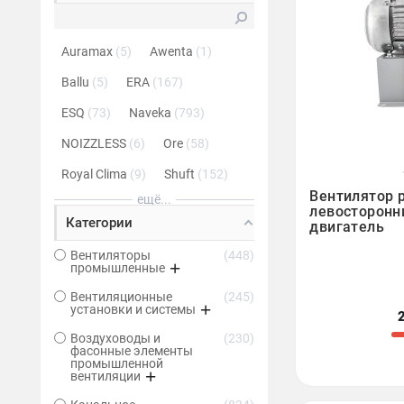
Auramax
5
Awenta
1
Ballu
5
ERA
167
ESQ
73
Naveka
793
NOIZZLESS
6
Ore
58
Royal Clima
9
Shuft
152

Вентилятор 
ещё...
левосторонн
Категории
двигатель
Вентиляторы
448
промышленные
Вентиляционные
245
установки и системы
Воздуховоды и
230
фасонные элементы
промышленной
вентиляции