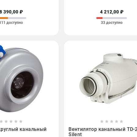
8 390,00 ₽
4 212,00 ₽
111 доступно
33 доступно

















круглый канальный
Вентилятор канальный TD-
Silent