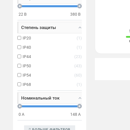
22
В
380
В
Степень защиты
IP20
1
IP40
1
IP44
23
IP50
43
IP54
60
IP68
1
Номинальный ток
0
А
148
А
БОЛЬШЕ ФИЛЬТРОВ