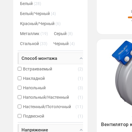
Белый
28
Белый/Черный
4
Красный/Черный
6
Металлик
19
Серый
8
Стальной
33
Черный
4
Способ монтажа
Встраиваемый
2
Накладной
1
Напольный
3
Напольный/Настенный
1
Настенный/Потолочный
11
Подвесной
1

Вентилятор 
Напряжение