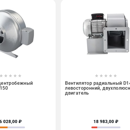

















центробежный
Вентилятор радиальный D1
150
левосторонний, двухполюс
двигатель
6 028,00 ₽
18 983,00 ₽