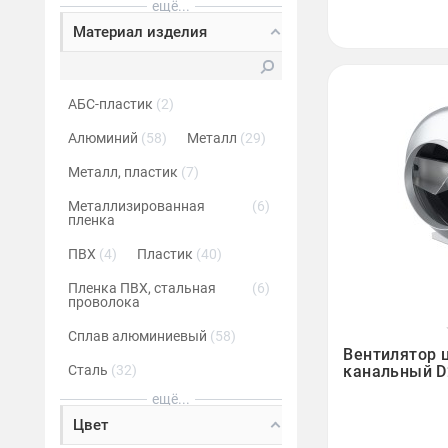
ещё...
Материал изделия
АБС-пластик
2
Алюминий
58
Металл
29
Металл, пластик
7
Металлизированная
6
пленка
ПВХ
4
Пластик
40
Пленка ПВХ, стальная
6
проволока
Сплав алюминиевый
58

Вентилятор 
канальный D
Сталь
32
ещё...
Цвет