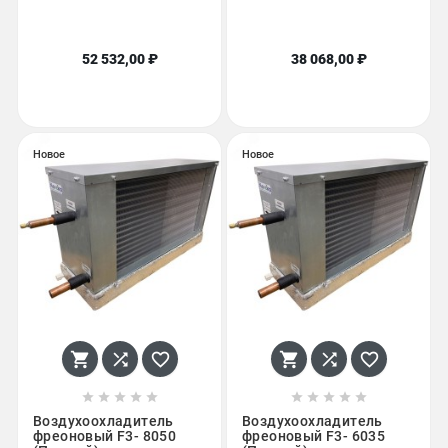
52 532,00 ₽
38 068,00 ₽
Новое
Новое
















Воздухоохладитель
Воздухоохладитель
фреоновый F3- 8050
фреоновый F3- 6035