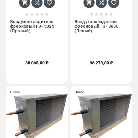
















Воздухоохладитель
Воздухоохладитель
фреоновый F3- 5025
фреоновый F3- 8050
(Правый)
(Левый)
38 068,00 ₽
96 273,00 ₽
Новое
Новое