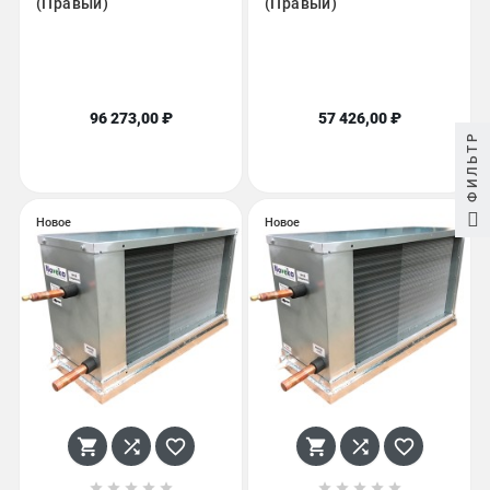
(Правый)
(Правый)
96 273,00 ₽
57 426,00 ₽
ФИЛЬТР
Новое
Новое















