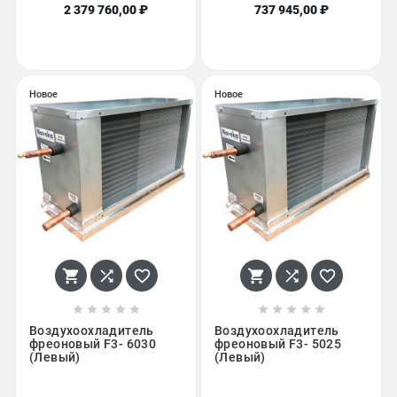
2 379 760,00 ₽
737 945,00 ₽
Новое
Новое
















Воздухоохладитель
Воздухоохладитель
фреоновый F3- 6030
фреоновый F3- 5025
(Левый)
(Левый)