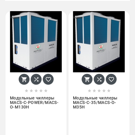
Новое
Новое
















Модульные чиллеры
Модульные чиллеры
MACS-С-POWER/MACS-
MACS-С-35/MACS-O-
O-M130H
M35H