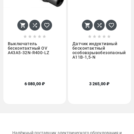
















Выключатель
Датчик индуктивный
бесконтактный OV
бесконтактный
A43A5-32N-R400-LZ
особовзрывобезопасный ISB
A11B-1,5-N
6 080,00 ₽
3 265,00 ₽
Надёжный поставщик электрического оборудования и