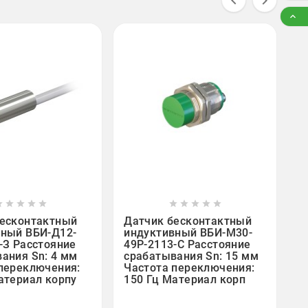



Д
и
в
6
с
Ч
4

















бесконтактный
Датчик бесконтактный
вный ВБИ-Д12-
индуктивный ВБИ-М30-
-З Расстояние
49Р-2113-С Расстояние
ания Sn: 4 мм
срабатывания Sn: 15 мм
переключения:
Частота переключения:
атериал корпу
150 Гц Материал корп