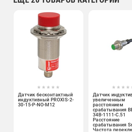















Датчик бесконтактный
Датчик индукти
индуктивный PROXIS-2-
увеличенным
30-15-P-NO-M12
расстоянием
срабатывания В
34В-1111-С.51
Расстояние
срабатывания Sn
Частота перекл