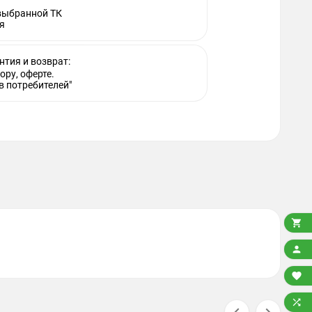
 выбранной ТК
я
нтия и возврат:
ору, оферте.
в потребителей"



