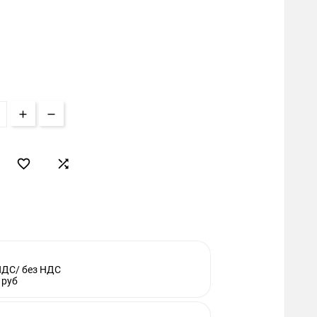


НДС/ без НДС
 руб