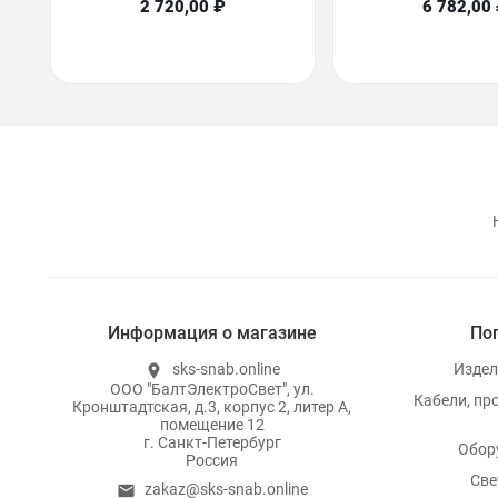
2 720,00 ₽
6 782,00
Информация о магазине
По
sks-snab.online
Издел
location_on
ООО "БалтЭлектроСвет", ул.
Кабели, пр
Кронштадтская, д.3, корпус 2, литер А,
помещение 12
г. Санкт-Петербург
Обор
Россия
Све
zakaz@sks-snab.online
email