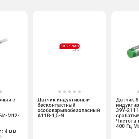













вный с
Датчик индуктивный
Датчик 
бесконтактный
индукти
особовзрывобезопасный ISB
39У-2111
БИ-М12-
A11B-1,5-N
срабатыв
Частота 
400 Гц М
: 4 мм
ю