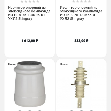










Изолятор опорный из
Изолятор опорный из
эпоксидного компаунда
эпоксидного компаунда
ИО12-8-75-130/95-01
ИО12-8-75-130/65-01
УХЛ2 Stingray
УХЛ2 Stingray
1 612,00 ₽
833,00 ₽
Новое
Новое