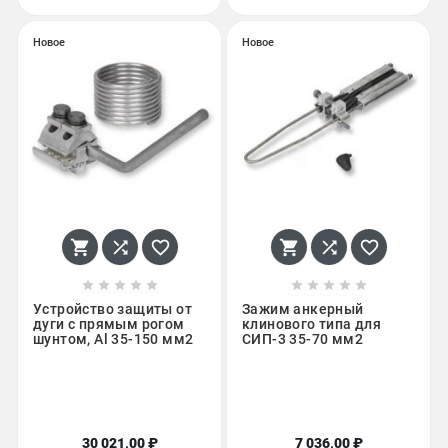
Новое
Новое
















Устройство защиты от
Зажим анкерный
дуги с прямым рогом
клинового типа для
шунтом, Al 35-150 мм2
СИП-3 35-70 мм2
30 021,00 ₽
7 036,00 ₽