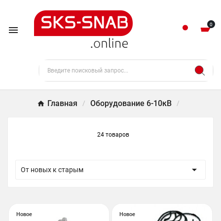
0

Главная
Оборудование 6-10кВ
24 товаров

От новых к старым
Новое
Новое