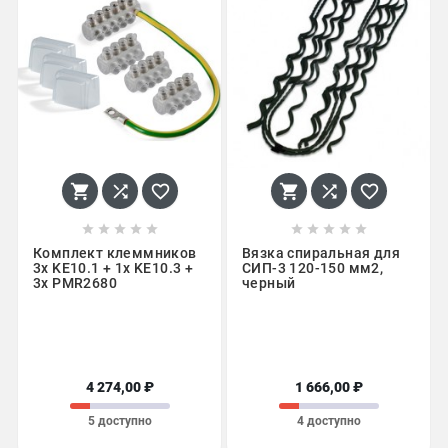
















Комплект клеммников
Вязка спиральная для
3x KE10.1 + 1x KE10.3 +
СИП-3 120-150 мм2,
3х PMR2680
черный
4 274,00 ₽
1 666,00 ₽
5 доступно
4 доступно