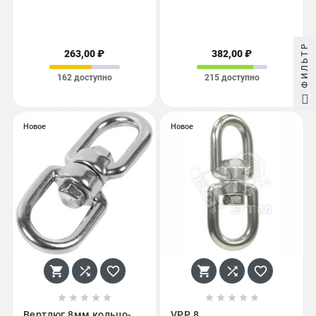
ФИЛЬТР
263,00 ₽
382,00 ₽
162 доступно
215 доступно
Новое
Новое
















Вертлюг 8мм кольцо-
VPP 8