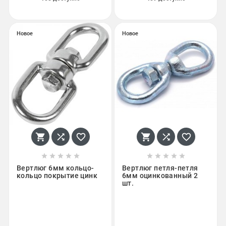
Новое
Новое
















Вертлюг 6мм кольцо-
Вертлюг петля-петля
кольцо покрытие цинк
6мм оцинкованный 2
шт.