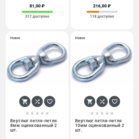
81,00 ₽
216,00 ₽
317 доступно
118 доступно
Новое
Новое
















Вертлюг петля-петля
Вертлюг петля-петля
8мм оцинкованный 2
10мм оцинкованный 2
шт.
шт.