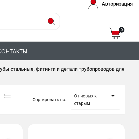
Авторизация
0
КОНТАКТЫ
убы стальные, фитинги и детали трубопроводов для

От новых к
Сортировать по:
старым