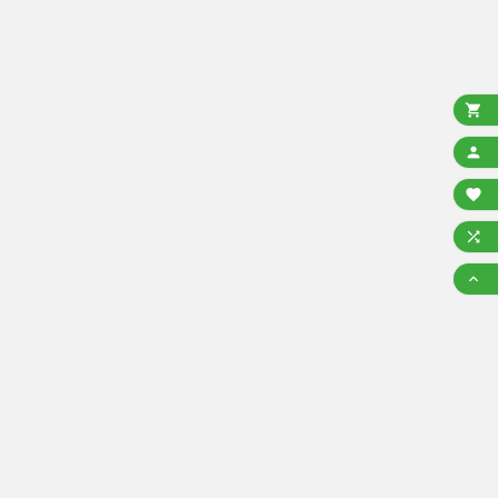




