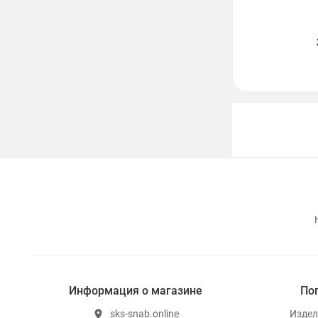
Информация о магазине
По
sks-snab.online
Издел
location_on