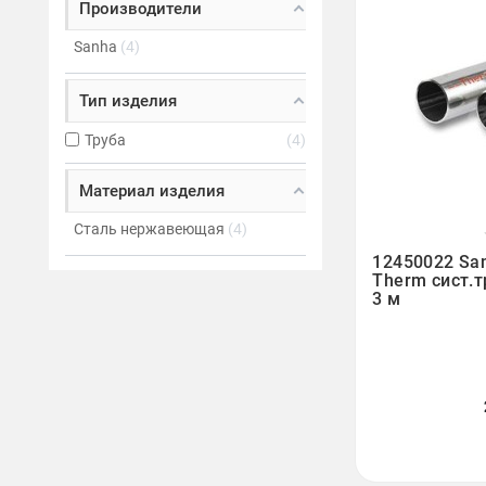
Производители
Sanha
4
Тип изделия
Труба
4
Материал изделия
Сталь нержавеющая
4

12450022 Sa
Therm сист.т
3 м