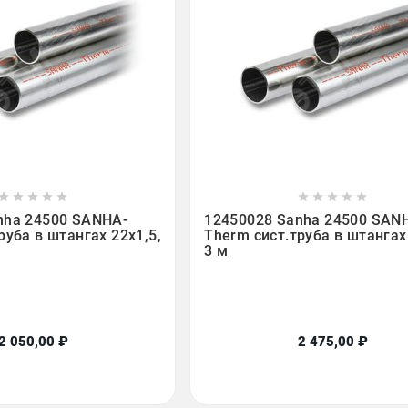

















nha 24500 SANHA-
12450028 Sanha 24500 SAN
руба в штангах 22x1,5,
Therm сист.труба в штангах 
3 м
2 050,00 ₽
2 475,00 ₽