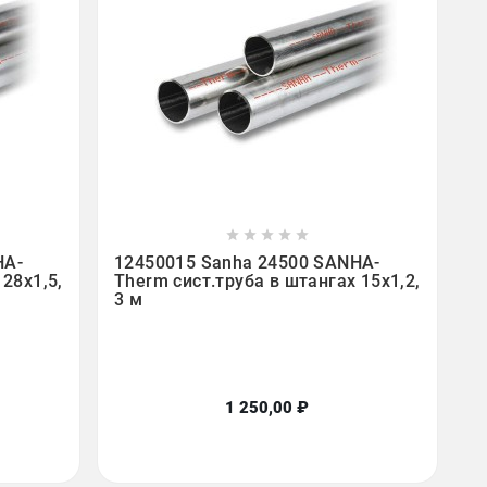









HA-
12450015 Sanha 24500 SANHA-
28x1,5,
Therm сист.труба в штангах 15x1,2,
3 м
1 250,00 ₽