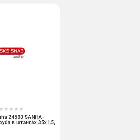








nha 24500 SANHA-
руба в штангах 35x1,5,