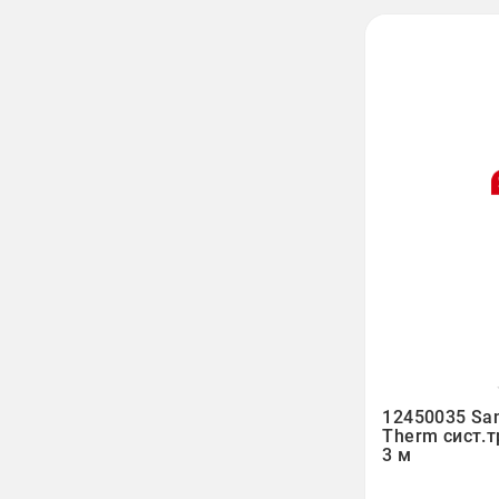

12450035 Sa
Therm сист.т
3 м