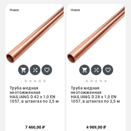
Новое
Новое
















Труба медная
Труба медная
неотожженная
неотожженная
HAILIANG D 42 х 1,0 EN
HAILIANG D 28 х 1,0 EN
1057, в штангах по 2,5 м
1057, в штангах по 2,5 м
7 460,00 ₽
4 989,00 ₽