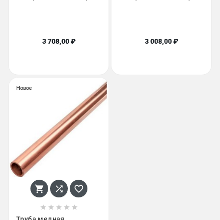
3 708,00 ₽
3 008,00 ₽
Новое








Труба медная