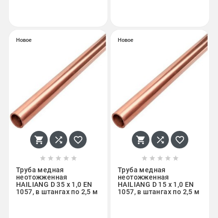
Новое
Новое
















Труба медная
Труба медная
неотожженная
неотожженная
HAILIANG D 35 х 1,0 EN
HAILIANG D 15 х 1,0 EN
1057, в штангах по 2,5 м
1057, в штангах по 2,5 м