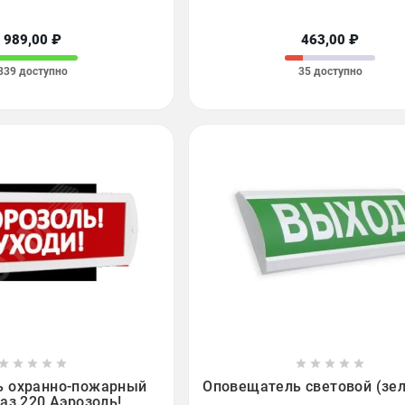
989,00 ₽
463,00 ₽
339 доступно
35 доступно

















ь охранно-пожарный
Оповещатель световой (зе
аз 220 Аэрозоль!