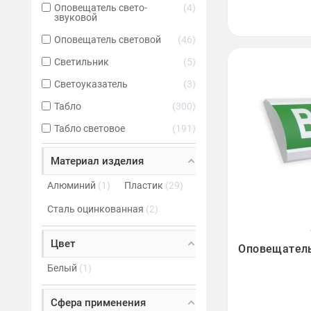
Оповещатель свето-
4
звуковой
Оповещатель световой
46
Светильник
5
Светоуказатель
3
Табло
300
Табло световое
191
Материал изделия
Алюминий
1
Пластик
29
Сталь оцинкованная
2

Цвет
Оповещатель
Белый
1
Сфера применения