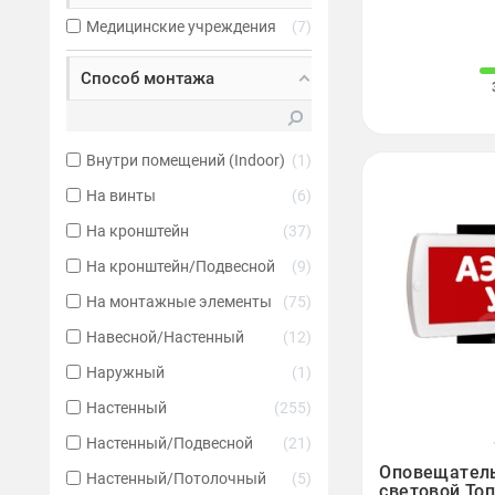
Медицинские учреждения
7
Способ монтажа
Внутри помещений (Indoor)
1
На винты
6
На кронштейн
37
На кронштейн/Подвесной
9
На монтажные элементы
75
Навесной/Настенный
12
Наружный
1
Настенный
255
Настенный/Подвесной
21

Оповещател
Настенный/Потолочный
5
световой Топ