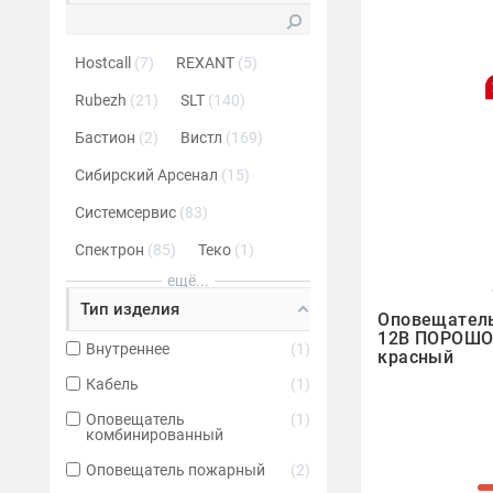
Hostcall
7
REXANT
5
Rubezh
21
SLT
140
Бастион
2
Вистл
169
Сибирский Арсенал
15
Системсервис
83
Спектрон
85
Теко
1
ещё...

Тип изделия
Оповещатель
12В ПОРОШО
Внутреннее
1
красный
Кабель
1
Оповещатель
1
комбинированный
Оповещатель пожарный
2