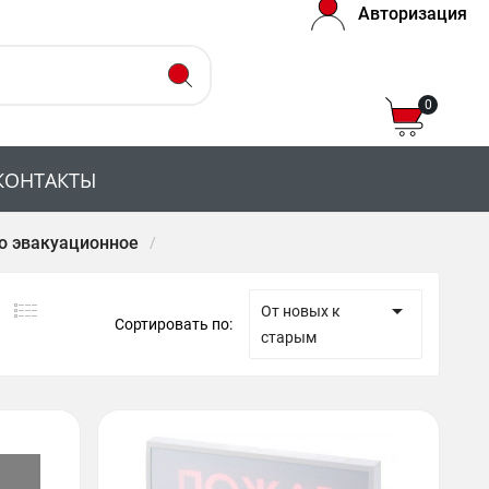
Авторизация
0
КОНТАКТЫ
о эвакуационное

От новых к
Сортировать по:
старым