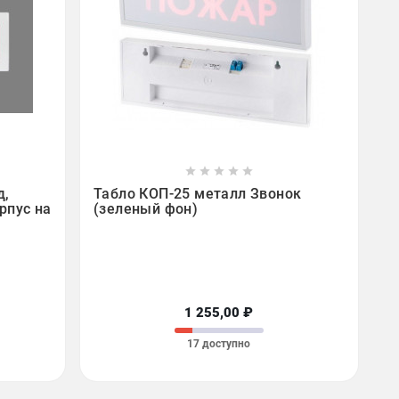









д,
Табло КОП-25 металл Звонок
рпус на
(зеленый фон)
1 255,00 ₽
17 доступно