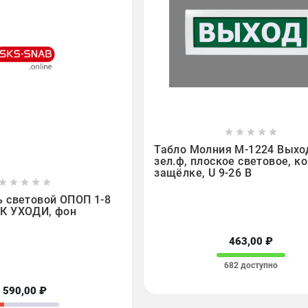









Табло Молния М-1224 Выхо
зел.ф, плоское световое, ко
защёлке, U 9-26 В








 световой ОПОП 1-8
К УХОДИ, фон
463,00 ₽
682 доступно
590,00 ₽