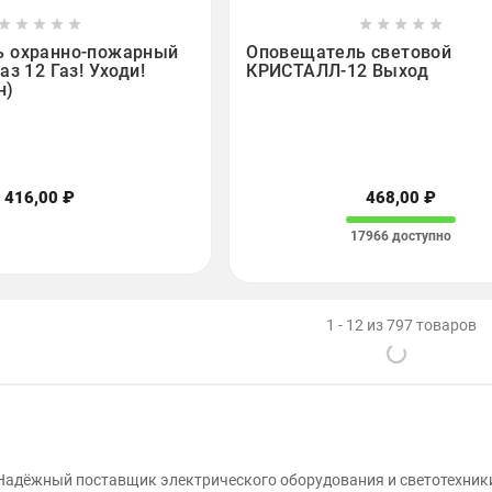

















ь охранно-пожарный
Оповещатель световой
аз 12 Газ! Уходи!
КРИСТАЛЛ-12 Выход
н)
416,00 ₽
468,00 ₽
17966 доступно
1 - 12 из 797 товаров
Надёжный поставщик электрического оборудования и светотехник