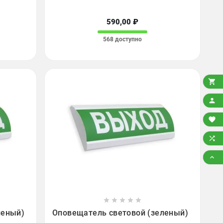
590,00 ₽
568 доступно














леный)
Оповещатель световой (зеленый)