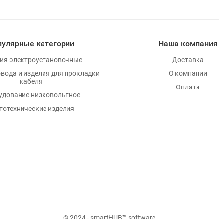
пулярные категории
Наша компания
ия электроустановочные
Доставка
овода и изделия для прокладки
О компании
кабеля
Оплата
удование низковольтное
тотехнические изделия
© 2024 - smartHUB™ software