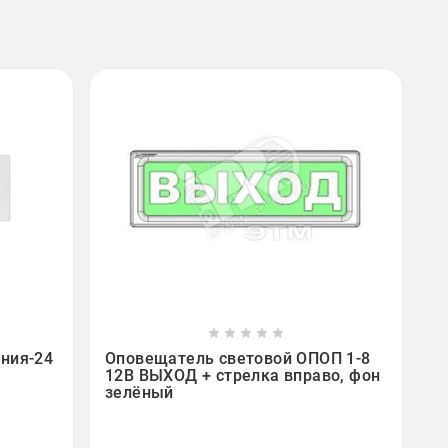









ния-24
Оповещатель световой ОПОП 1-8
12В ВЫХОД + стрелка вправо, фон
зелёный