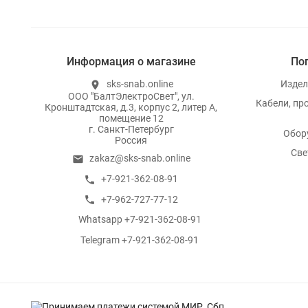
Информация о магазине
По
sks-snab.online
Издел
location_on
ООО "БалтЭлектроСвет", ул.
Кабели, пр
Кронштадтская, д.3, корпус 2, литер А,
помещение 12
г. Санкт-Петербург
Обор
Россия
Све
zakaz@sks-snab.online
email
+7-921-362-08-91
call
+7-962-727-77-12
call
Whatsapp +7-921-362-08-91
whatsapp
Telegram +7-921-362-08-91
whatsapp