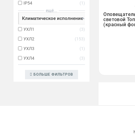
IP54
1

ещё...
Оповещател
Климатическое исполнение
световой Топ
(красный фо
УХЛ1
3
УХЛ2
153
УХЛ3
1
УХЛ4
3
БОЛЬШЕ ФИЛЬТРОВ