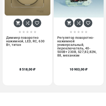
















Диммер поворотно
Регулятор поворотно-
нажимной, LED, RC, 630
нажимной
Вт, титан
универсальный,
переключатель, 40-
500Вт 230В, S27,82,82N,
88, механизм
8 518,00 ₽
10 903,00 ₽