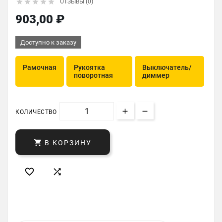





ОТЗЫВЫ (0)
903,00 ₽
Доступно к заказу
Рамочная
Рукоятка
Выключатель/
поворотная
диммер
КОЛИЧЕСТВО

В КОРЗИНУ

