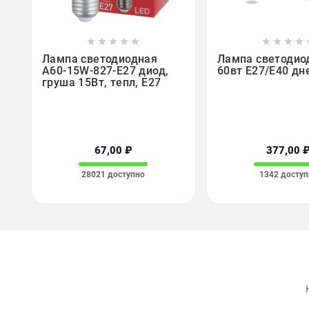















Лампа светодиодная
Лампа светодио
A60-15W-827-E27 диод,
60вт Е27/Е40 дн
груша 15Вт, тепл, E27
67,00 ₽
377,00 
28021 доступно
1342 доступ