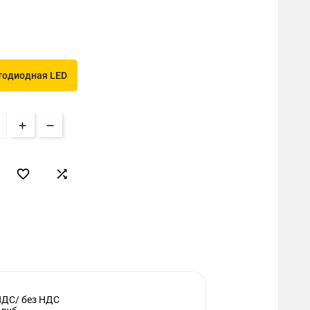
тодиодная LED


НДС/ без НДС