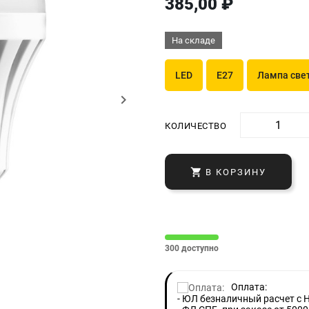
385,00 ₽
На складе
LED
E27
Лампа све
keyboard_arrow_right
КОЛИЧЕСТВО

В КОРЗИНУ
300 доступно
Оплата:
- ЮЛ безналичный расчет с 