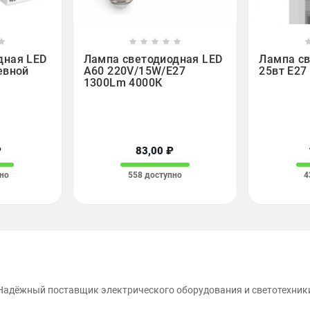













дная LED
Лампа светодиодная LED
Лампа св
евной
A60 220V/15W/E27
25вт Е27
1300Lm 4000К
₽
83,00 ₽
но
558 доступно
4
Надёжный поставщик электрического оборудования и светотехник