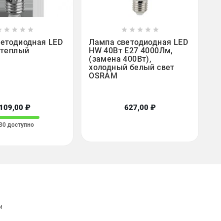

















етодиодная LED
Лампа светодиодная LED
 теплый
HW 40Вт E27 4000Лм,
(замена 400Вт),
холодный белый свет
OSRAM
109,00 ₽
627,00 ₽
30 доступно
и