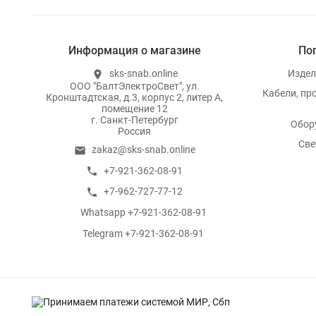
Информация о магазине
По
sks-snab.online
Издел
location_on
ООО "БалтЭлектроСвет", ул.
Кабели, пр
Кронштадтская, д.3, корпус 2, литер А,
помещение 12
г. Санкт-Петербург
Обор
Россия
Све
zakaz@sks-snab.online
email
+7-921-362-08-91
call
+7-962-727-77-12
call
Whatsapp +7-921-362-08-91
whatsapp
Telegram +7-921-362-08-91
whatsapp