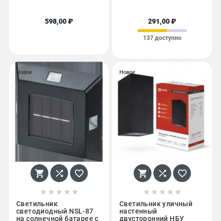
598,00 ₽
291,00 ₽
137 доступно
Новое
Новое
















Светильник
Светильник уличный
светодиодный NSL-87
настенный
на солнечной батарее с
двусторонний НБУ