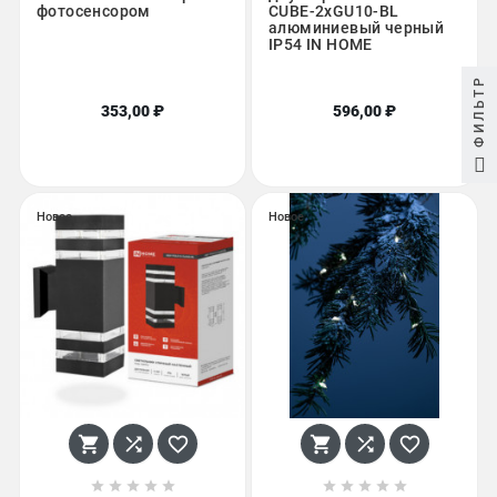
фотосенсором
CUBE-2хGU10-BL
алюминиевый черный
IP54 IN HOME
ФИЛЬТР
353,00 ₽
596,00 ₽
Новое
Новое















