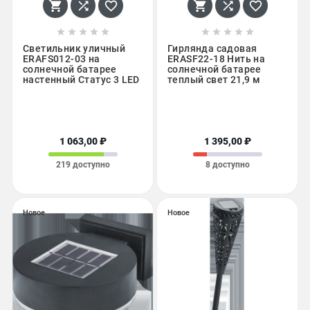
















Светильник уличный
Гирлянда садовая
ERAFS012-03 на
ERASF22-18 Нить на
солнечной батарее
солнечной батарее
настенный Статус 3 LED
теплый свет 21,9 м
1 063,00 ₽
1 395,00 ₽
219 доступно
8 доступно
Новое
Новое