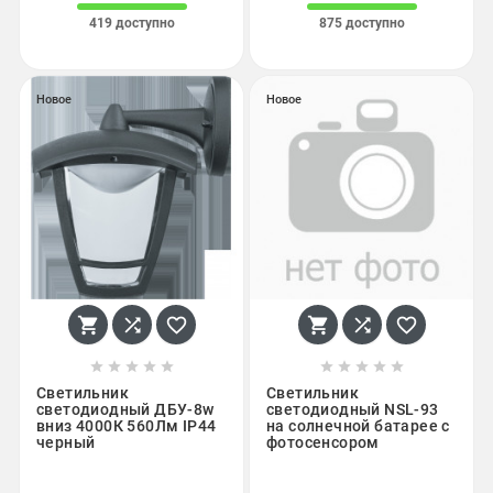
419 доступно
875 доступно
Новое
Новое
















Светильник
Светильник
светодиодный ДБУ-8w
светодиодный NSL-93
вниз 4000К 560Лм IP44
на солнечной батарее с
черный
фотосенсором