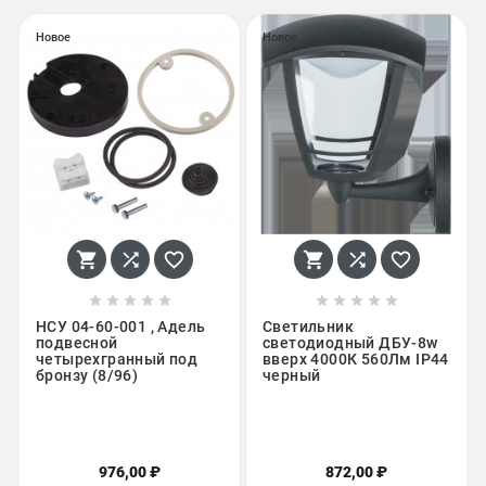
Новое
Новое
















НСУ 04-60-001 , Адель
Светильник
подвесной
светодиодный ДБУ-8w
четырехгранный под
вверх 4000К 560Лм IP44
бронзу (8/96)
черный
976,00 ₽
872,00 ₽