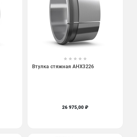









Втулка стяжная AHX3226
26 975,00 ₽