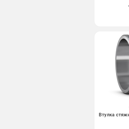

Втулка стяж