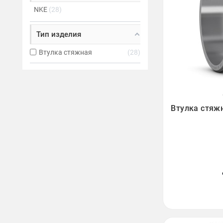
NKE
28
Тип изделия
Втулка стяжная
28

Втулка стяж