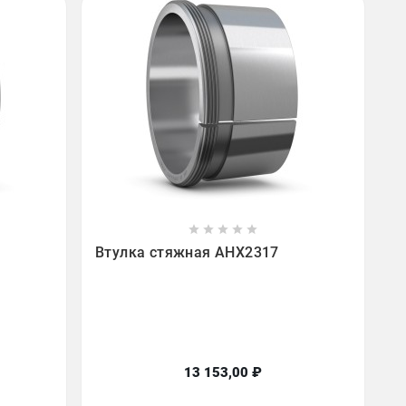









Втулка стяжная AHX2317
13 153,00 ₽