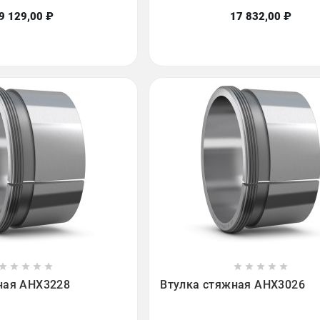
9 129,00 ₽
17 832,00 ₽

















ная AHX3228
Втулка стяжная AHX3026