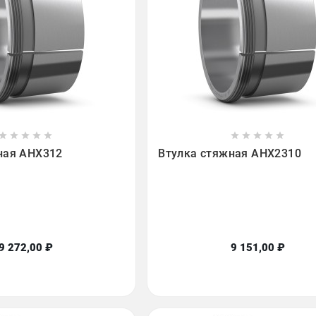

















ная AHX312
Втулка стяжная AHX2310
9 272,00 ₽
9 151,00 ₽