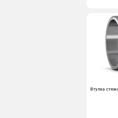

Втулка стяж