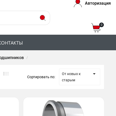
Авторизация
0
КОНТАКТЫ
одшипников

От новых к
Сортировать по:
старым