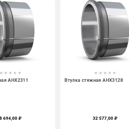

















ная AHX2311
Втулка стяжная AHX3128
8 694,00 ₽
32 577,00 ₽