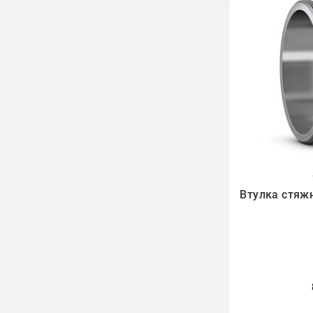

Втулка стяж