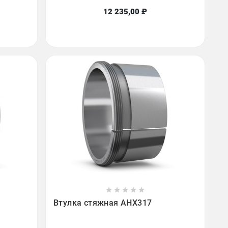
12 235,00 ₽









Втулка стяжная AHX317