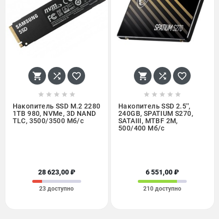
















Накопитель SSD M.2 2280
Накопитель SSD 2.5'',
1TB 980, NVMe, 3D NAND
240GB, SPATIUM S270,
TLC, 3500/3500 Мб/с
SATAIII, MTBF 2M,
500/400 Мб/с
28 623,00 ₽
6 551,00 ₽
23 доступно
210 доступно