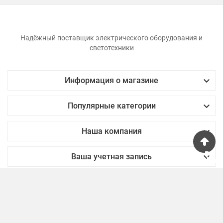
Надёжный поставщик электрического оборудования и
светотехники

Информация о магазине

Популярные категории

Наша компания
phone

Ваша учетная запись
© 2024 - smartHUB™ software