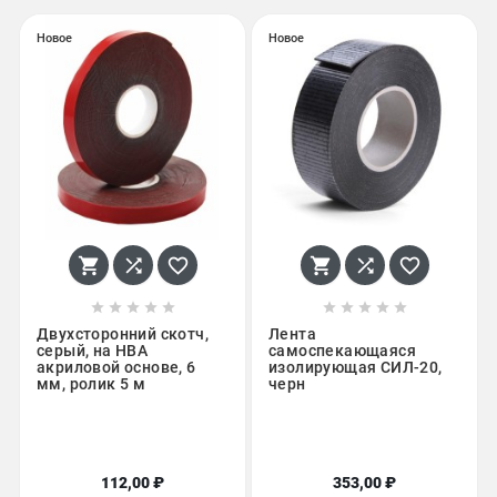
Новое
Новое
















Двухсторонний скотч,
Лента
серый, на HBA
самоспекающаяся
акриловой основе, 6
изолирующая СИЛ-20,
мм, ролик 5 м
черн
112,00 ₽
353,00 ₽