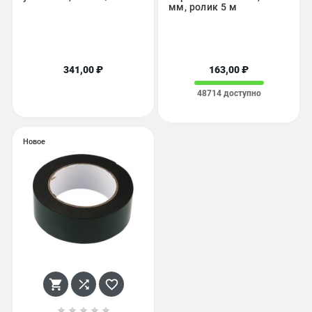
мм, ролик 5 м
341,00 ₽
163,00 ₽
48714 доступно
Новое







