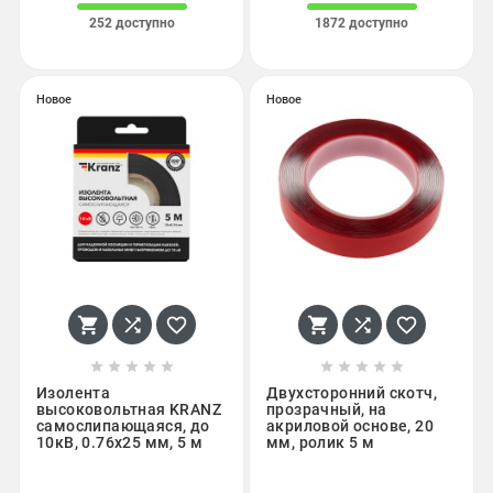
252 доступно
1872 доступно
Новое
Новое
















Изолента
Двухсторонний скотч,
высоковольтная KRANZ
прозрачный, на
самослипающаяся, до
акриловой основе, 20
10кВ, 0.76х25 мм, 5 м
мм, ролик 5 м