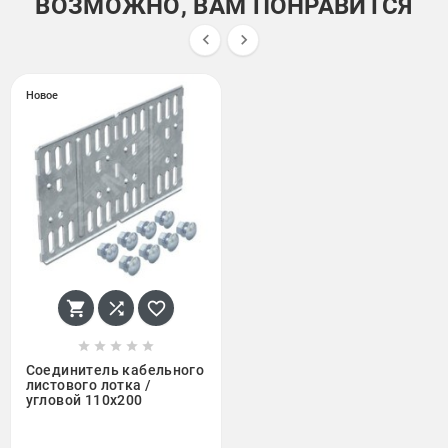
ВОЗМОЖНО, ВАМ ПОНРАВИТСЯ


Новое








Соединитель кабельного
листового лотка /
угловой 110x200