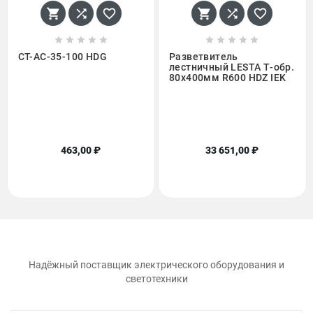
















CT-AC-35-100 HDG
Pазветвитель
лестничный LESTA Т-обр.
80х400мм R600 HDZ IEK
463,00 ₽
33 651,00 ₽
Надёжный поставщик электрического оборудования и
светотехники