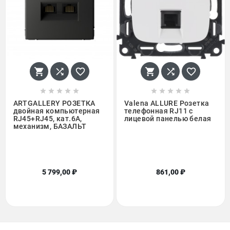
















ARTGALLERY РОЗЕТКА
Valena ALLURE Розетка
двойная компьютерная
телефонная RJ11 с
RJ45+RJ45, кат.6А,
лицевой панелью белая
механизм, БАЗАЛЬТ
5 799,00 ₽
861,00 ₽