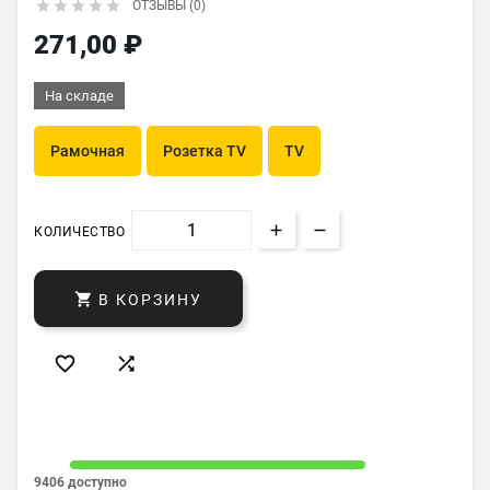





ОТЗЫВЫ (0)
271,00 ₽
На складе
Рамочная
Розетка TV
TV
КОЛИЧЕСТВО

В КОРЗИНУ


9406 доступно