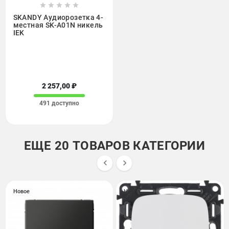





SKANDY Аудиорозетка 4-
местная SK-A01N никель
IEK
2 257,00 ₽
491 доступно
ЕЩЕ 20 ТОВАРОВ КАТЕГОРИИ


Новое
Новое