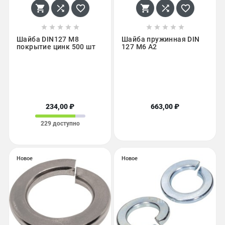
















Шайба DIN127 М8
Шайба пружинная DIN
покрытие цинк 500 шт
127 М6 А2
234,00 ₽
663,00 ₽
229 доступно
Новое
Новое