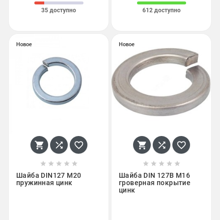
35 доступно
612 доступно
Новое
Новое
















Шайба DIN127 М20
Шайба DIN 127B М16
пружинная цинк
гроверная покрытие
цинк