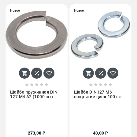
Новое
Новое
















Шайба пружинная DIN
Шайба DIN127 М6
127 M4 А2 (1000 шт)
покрытие цинк 100 шт
273,00 ₽
40,00 ₽