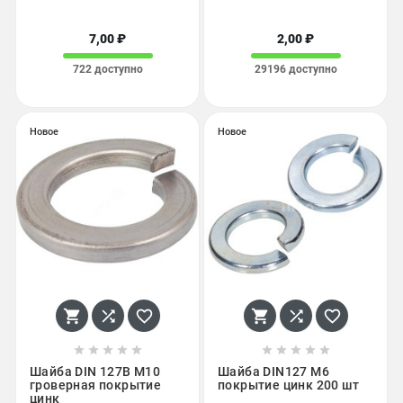
7,00 ₽
2,00 ₽
722 доступно
29196 доступно
Новое
Новое
















Шайба DIN 127B М10
Шайба DIN127 М6
гроверная покрытие
покрытие цинк 200 шт
цинк