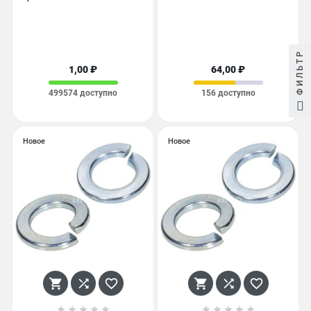
ФИЛЬТР
1,00 ₽
64,00 ₽
499574 доступно
156 доступно
Новое
Новое















