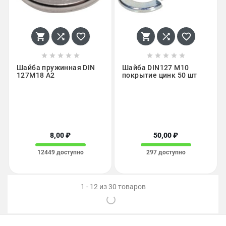
















Шайба пружинная DIN
Шайба DIN127 М10
127M18 А2
покрытие цинк 50 шт
8,00 ₽
50,00 ₽
12449 доступно
297 доступно
1 - 12 из 30 товаров