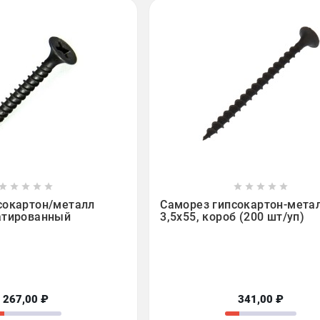

















сокартон/металл
Саморез гипсокартон-мета
атированный
3,5х55, короб (200 шт/уп)
267,00 ₽
341,00 ₽