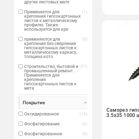
других листовых мате
Применяется для
1
крепления гипсокартонных
листов к металлическому
профилю. Также
используется для кре
применяются для
8
крепления без сверления
гипсокартонных листов к
металлическому каркасу,
толщина кото
Строительство, бытовой и
57
промышленный ремонт.
Применяется для
крепления
гипсокартонных листов к
мета
Покрытие

Саморез гип
Оксидированное
18
3.5х35 1000 
Фосфатирование
6
Фосфатированное
8