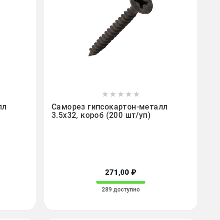









лл
Саморез гипсокартон-металл
3.5х32, короб (200 шт/уп)
271,00 ₽
289 доступно