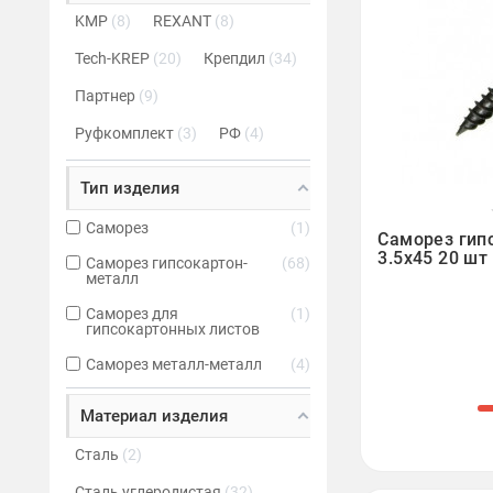
KMP
8
REXANT
8
Tech-KREP
20
Крепдил
34
Партнер
9
Руфкомплект
3
РФ
4
Тип изделия

Саморез
1
Саморез гип
3.5х45 20 шт
Саморез гипсокартон-
68
металл
Саморез для
1
гипсокартонных листов
Саморез металл-металл
4
Материал изделия
Сталь
2
Сталь углеродистая
32