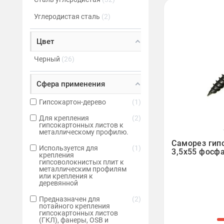
Углеродистая сталь
2
Цвет
Черный
26
Сфера применения
Гипсокартон-дерево
1
Для крепления
2
гипсокартонных листов к
металлическому профилю.

Саморез гип
Используется для
1
3,5х55 фосф
крепления
гипсоволокнистых плит к
металлическим профилям
или крепления к
деревянной
Предназначен для
2
потайного крепления
гипсокартонных листов
(ГКЛ), фанеры, OSB и