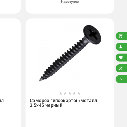
9 доступно














лл
Саморез гипсокартон/металл
3.5х45 черный