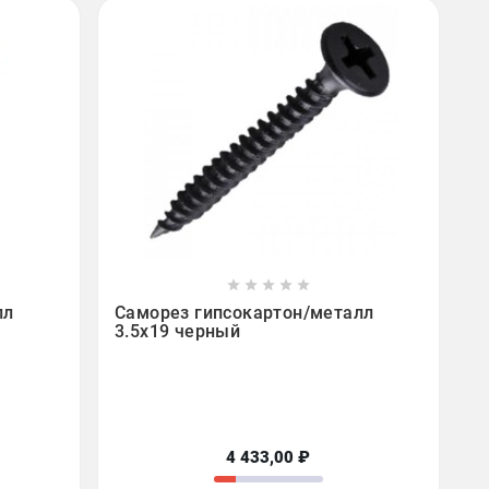









лл
Саморез гипсокартон/металл
3.5х19 черный
4 433,00 ₽