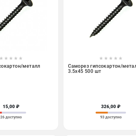

















сокартон/металл
Саморез гипсокартон/мета
3.5х45 500 шт
15,00 ₽
326,00 ₽
26 доступно
93 доступно