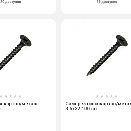
20 доступно
59 доступно

















сокартон/металл
Саморез гипсокартон/мета
шт
3.5х32 100 шт