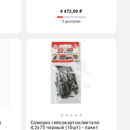
4 472,00 ₽
5 доступно









)
Саморез гипсокартон/металл
4,2х75 черный (10шт) - пакет