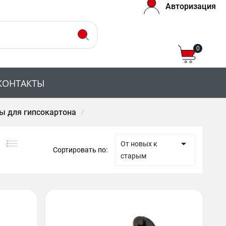
Авторизация
0
КОНТАКТЫ
ы для гипсокартона

От новых к
Сортировать по:
старым