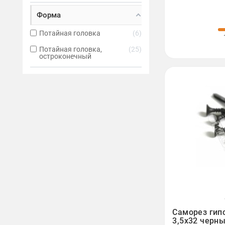
Форма
Потайная головка
6
Потайная головка,
25
остроконечный

Саморез гип
3,5х32 черны