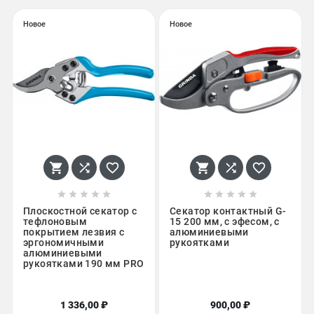
Новое
Новое
















Плоскостной секатор с
Секатор контактный G-
тефлоновым
15 200 мм, с эфесом, с
покрытием лезвия с
алюминиевыми
эргономичными
рукоятками
алюминиевыми
рукоятками 190 мм PRO
1 336,00 ₽
900,00 ₽