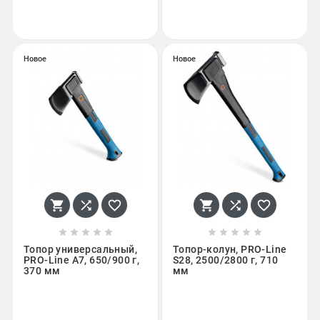
Новое
Новое
















Топор универсальный,
Топор-колун, PRO-Line
PRO-Line A7, 650/900 г,
S28, 2500/2800 г, 710
370 мм
мм