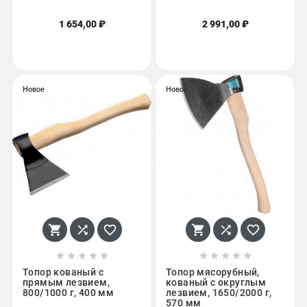
1 654,00 ₽
2 991,00 ₽
Новое
Новое
















Топор кованый с
Топор мясорубный,
прямым лезвием,
кованый с округлым
800/1000 г, 400 мм
лезвием, 1650/2000 г,
570 мм