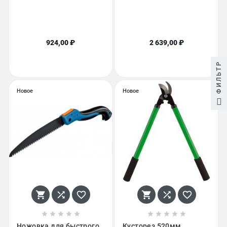
924,00 ₽
2 639,00 ₽
ФИЛЬТР
Новое
Новое
















Ножовка для быстрого
Кусторез 520мм