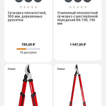










Сучкорез плоскостной,
Усиленный плоскостной
500 мм, деревянные
сучкорез с шестерённой
рукоятки
передачей RX-700, 700
мм
789,00 ₽
1 947,00 ₽
70 доступно
Новое
Новое