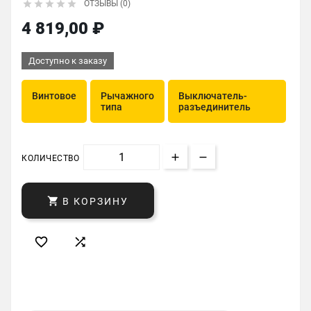





ОТЗЫВЫ (0)
4 819,00 ₽
Доступно к заказу
Винтовое
Рычажного
Выключатель-
типа
разъединитель
КОЛИЧЕСТВО

В КОРЗИНУ

