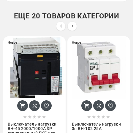
ЕЩЕ 20 ТОВАРОВ КАТЕГОРИИ


Новое
Новое
















Выключатель нагрузки
Выключатель нагрузки
ВН-45 2000/1000А 3P
3п ВН-102 25А
стационарный EKF с эл.