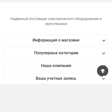
Надёжный поставщик электрического оборудования и
светотехники

Информация о магазине

Популярные категории

Наша компания
phone

Ваша учетная запись
© 2024 - smartHUB™ software