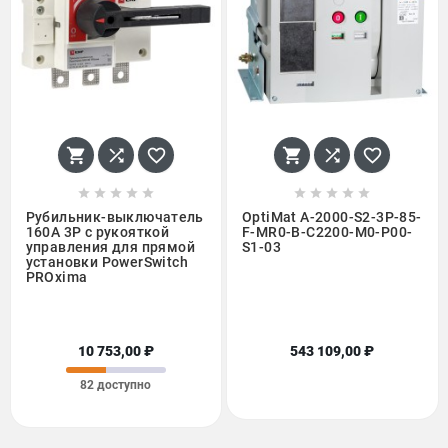
















Рубильник-выключатель
OptiMat A-2000-S2-3P-85-
160A 3P c рукояткой
F-MR0-B-C2200-M0-P00-
управления для прямой
S1-03
установки PowerSwitch
PROxima
10 753,00 ₽
543 109,00 ₽
82 доступно