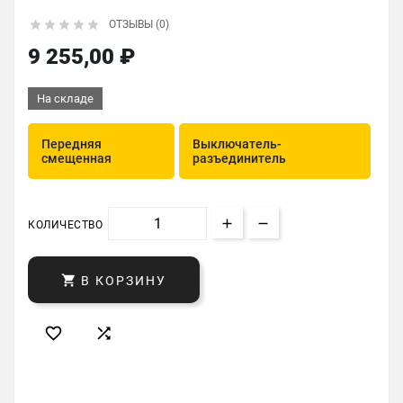





ОТЗЫВЫ (0)
9 255,00 ₽
На складе
Передняя
Выключатель-
смещенная
разъединитель
КОЛИЧЕСТВО

В КОРЗИНУ

