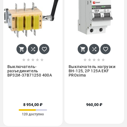
















Выключатель-
Выключатель нагрузки
разъединитель
ВН-125, 2P 125А EKF
ВР32И-37В71250 400А
PROxima
8 954,00 ₽
960,00 ₽
120 доступно