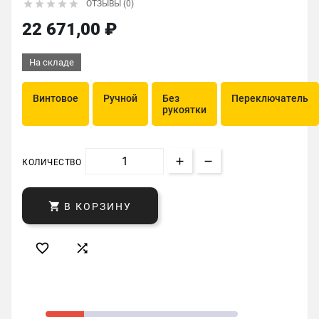





ОТЗЫВЫ (0)
22 671,00 ₽
На складе
Винтовое
Ручной
Без
Переключатель
рукоятки
КОЛИЧЕСТВО

В КОРЗИНУ

