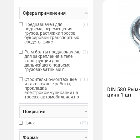
Сфера применения
Предназначен для
6
подъема, перемещения
грузов, растяжки тросов,
буксировки транспортных
средств, фикс
Рым-болты предназначены
2
для закрепления в теле
конструкции для
дальнейшего подъема
грузозахватными п
Строительно-монтажные
10
и такелажные работы,

прокладка
DIN 580 Рым
электрокоммуникаций на
цинк 1 шт
тросах, автомобильная пр
Покрытие
Цинк
22
Форма