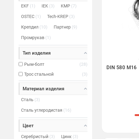
EKF
1
IEK
3
KMP
7
OSTEC
1
Tech-KREP
3
Крепдил
10
Партнер
9
Промрукав
1
Тип изделия

Рым-болт
28
DIN 580 M16
Трос стальной
3
Материал изделия
Сталь
3
Сталь углеродистая
16
Цвет
Серебристый
3
Цинк
3