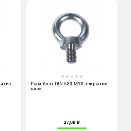









рытие
Рым-болт DIN 580 М10 покрытие
цинк
37,00 ₽