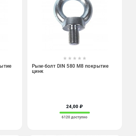









рытие
Рым-болт DIN 580 М8 покрытие
цинк
24,00 ₽
6120 доступно