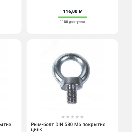
116,00 ₽
1180 доступно









рытие
Рым-болт DIN 580 М6 покрытие
цинк