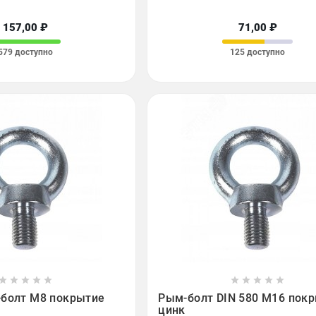
157,00 ₽
71,00 ₽
579 доступно
125 доступно

















-болт М8 покрытие
Рым-болт DIN 580 М16 пок
цинк