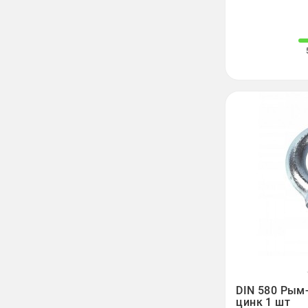

DIN 580 Рым
цинк 1 шт