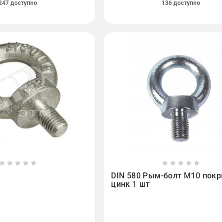
247 доступно
136 доступно

















DIN 580 Рым-болт М10 пок
цинк 1 шт