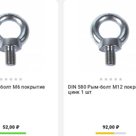

















-болт М6 покрытие
DIN 580 Рым-болт М12 пок
цинк 1 шт
52,00 ₽
92,00 ₽