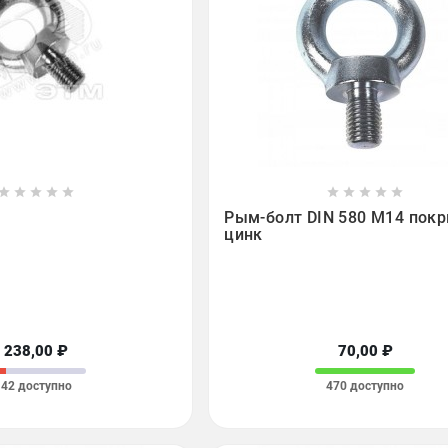

















Рым-болт DIN 580 М14 пок
цинк
238,00 ₽
70,00 ₽
42 доступно
470 доступно