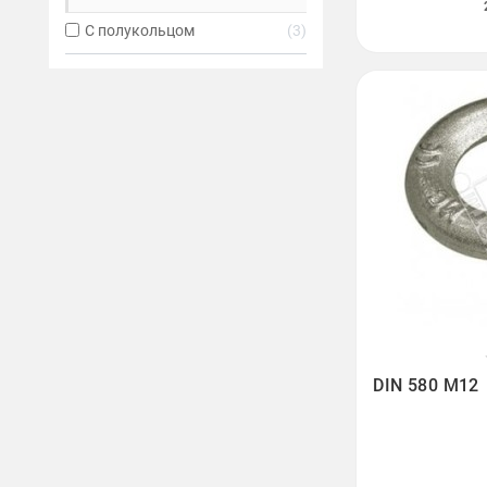
С полукольцом
3

DIN 580 M12