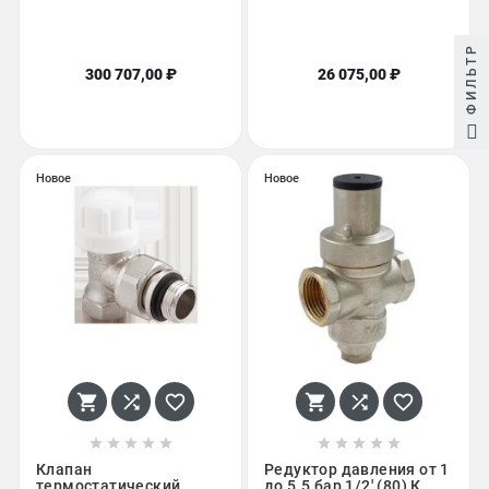
ФИЛЬТР
300 707,00 ₽
26 075,00 ₽
Новое
Новое
















Клапан
Редуктор давления от 1
термостатический
до 5.5 бар 1/2' (80) К