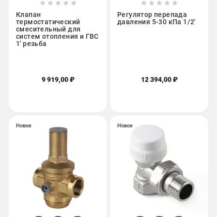










Клапан
Регулятор перепада
термостатический
давления 5-30 кПа 1/2'
смесительный для
сиcтем отопления и ГВС
1' резьба
9 919,00 ₽
12 394,00 ₽
Новое
Новое