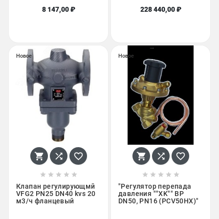
8 147,00 ₽
228 440,00 ₽
Новое
Новое
















Клапан регулирующмй
"Регулятор перепада
VFG2 PN25 DN40 kvs 20
давления ""XK"" ВР
м3/ч фланцевый
DN50, PN16 (PCV50HX)"