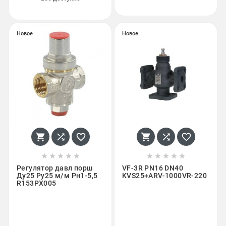
Новое
Новое
















Регулятор давл порш
VF-3R PN16 DN40
Ду25 Ру25 м/м Рн1-5,5
KVS25+ARV-1000VR-220
R153PX005