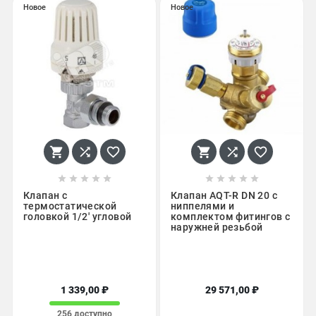
Новое
Новое
















Клапан с
Клапан AQT-R DN 20 c
термостатической
ниппелями и
головкой 1/2' угловой
комплектом фитингов с
наружней резьбой
1 339,00 ₽
29 571,00 ₽
256 доступно