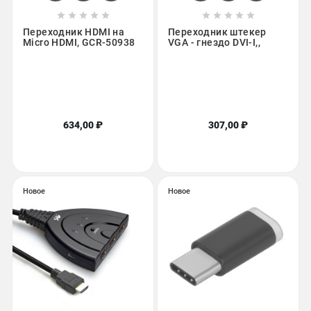










Переходник HDMI на
Переходник штекер
Micro HDMI, GCR-50938
VGA - гнездо DVI-I,,
634,00 ₽
307,00 ₽
Новое
Новое