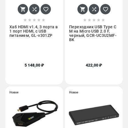
















Хаб HDMI v1.4, 3 порта в
Переходник USB Type C
1 порт HDMI, с USB
М на Micro USB 2.0 F,
питанием, GL-v301ZP
черный, GCR-UC3U2MF-
BK
5 148,00 ₽
422,00 ₽
Новое
Новое