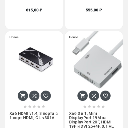
615,00 ₽
555,00 ₽
Новое
Новое
















Хаб HDMI v1.4, 3 порта в
Хаб 3 в 1, Mini
1 порт HDMI, GL-v301A
DisplayPort 19M на
DisplayPort 20F, HDMI
19F и DVI 25+4F, 0.1 м.,