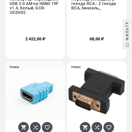
USB 3.0 AM на HDMI 19F
гнезда RCA - 2 гнезда
v1.4, белый, GCR-
RCA, бинокль,,
U32HD2
ФИЛЬТР
2 422,00 ₽
68,00 ₽
Новое
Новое





