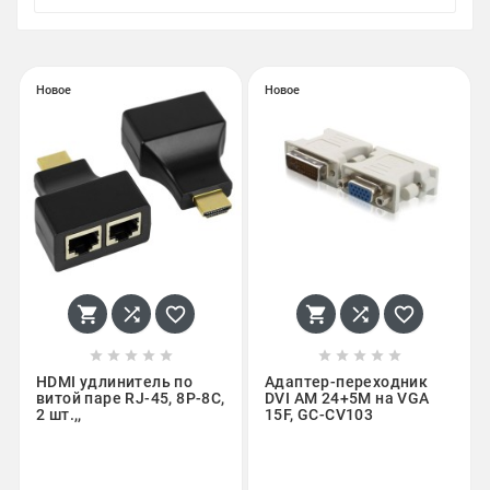
Новое
Новое
















HDMI удлинитель по
Адаптер-переходник
витой паре RJ-45, 8P-8C,
DVI AM 24+5М на VGA
2 шт.,,
15F, GC-CV103