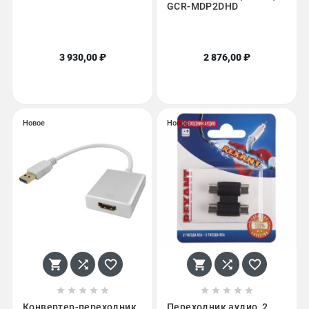
GCR-MDP2DHD
3 930,00 ₽
2 876,00 ₽
Новое
Новое
















Конвертер-переходник
Переходник аудио, 2