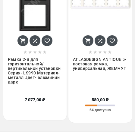
















Рамка 2-я для
ATLASDESIGN ANTIQUE 5-
горизонтальной/
постовая рамка,
вертикальной установки
универсальная, ЖЕМЧУГ
Серия- LS990 Материал-
металл Цвет- алюминий
дарк
7 077,00 ₽
580,00 ₽
64 доступно