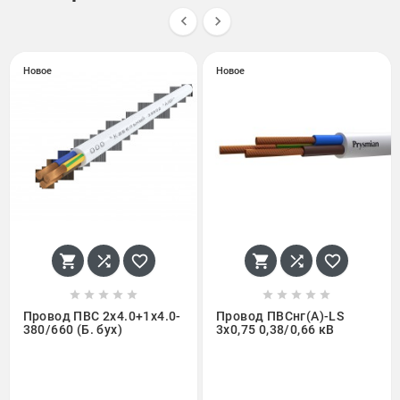


Новое
Новое
















Провод ПВС 2х4.0+1х4.0-
Провод ПВСнг(А)-LS
380/660 (Б. бух)
3х0,75 0,38/0,66 кВ