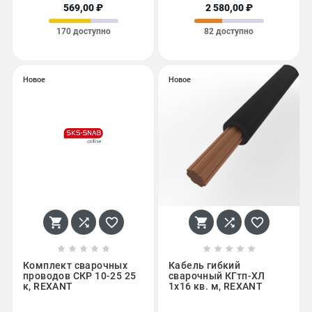
569,00 ₽
2 580,00 ₽
170 доступно
82 доступно
Новое
Новое
















Комплект сварочных
Кабель гибкий
проводов СКР 10-25 25
сварочный КГтп-ХЛ
к, REXANT
1х16 кв. м, REXANT