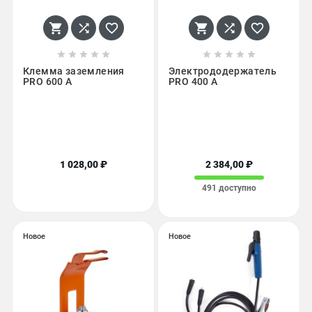
















Клемма заземления
Электрододержатель
PRO 600 А
PRO 400 А
1 028,00 ₽
2 384,00 ₽
491 доступно
Новое
Новое