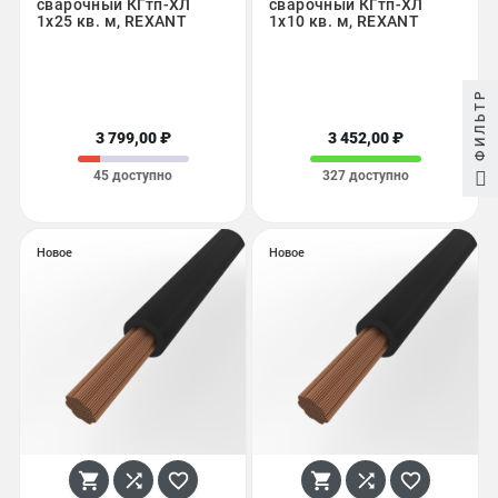
сварочный КГтп-ХЛ
сварочный КГтп-ХЛ
1х25 кв. м, REXANT
1х10 кв. м, REXANT
ФИЛЬТР
3 799,00 ₽
3 452,00 ₽
45 доступно
327 доступно
Новое
Новое





