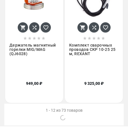
















Держатель магнитный
Комплект сварочных
горелки MIG/MAG
проводов СКР 10-25 25
(QJ6028)
м, REXANT
949,00 ₽
9 325,00 ₽
1 - 12 из 73 товаров