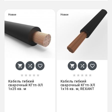
Новое
Новое
















Кабель гибкий
Кабель гибкий
сварочный КГтп-ХЛ
сварочный КГтп-ХЛ
1х25 кв. м
1х16 кв. м, REXANT