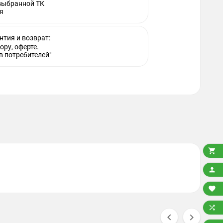
 выбранной ТК
я
нтия и возврат:
ору, оферте.
в потребителей"





