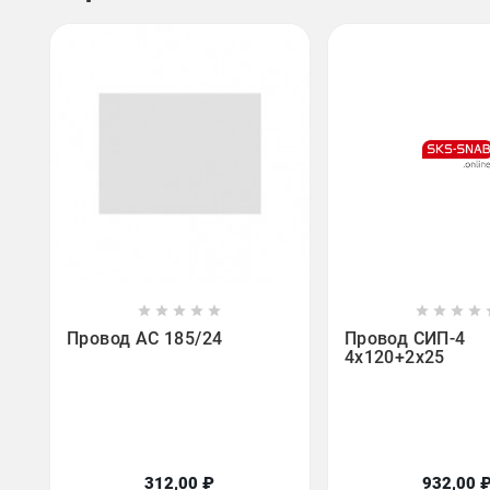















Провод АС 185/24
Провод СИП-4
4х120+2х25
312,00 ₽
932,00 