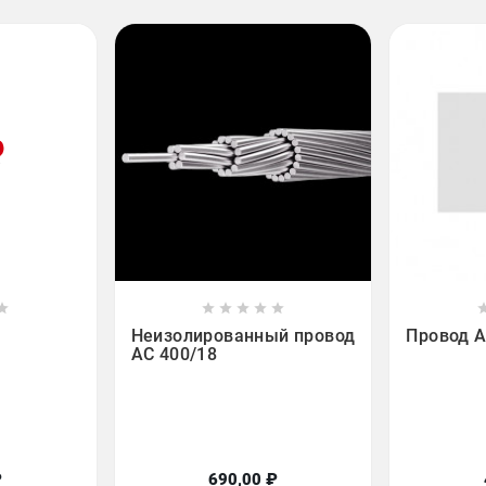













Неизолированный провод
Провод А
АС 400/18
₽
690,00 ₽