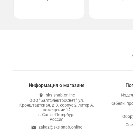
Информация о магазине
По
sks-snab.online
Издел
location_on
ООО "БалтЭлектроСвет", ул.
Кабели, пр
Кронштадтская, д.3, корпус 2, литер А,
помещение 12
г. Санкт-Петербург
Обор
Россия
Све
zakaz@sks-snab.online
email