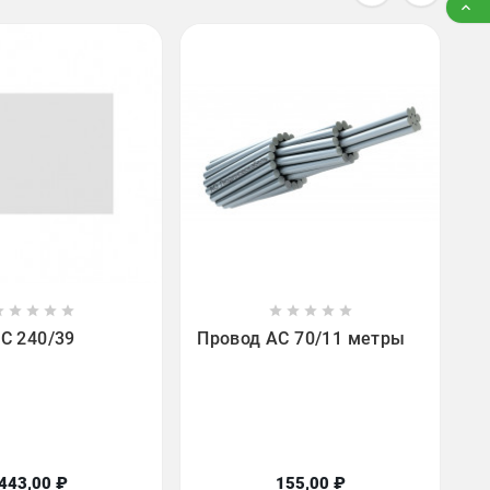

Н
А

















С 240/39
Провод АС 70/11 метры
443,00 ₽
155,00 ₽