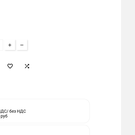


НДС/ без НДС
 руб