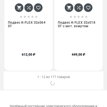
















Подвес K-FLEX 32x064
Подвес K-FLEX 32x018
ST
ST с мет. хомутом
612,00 ₽
449,00 ₽
1 - 12 из 177 товаров
Надёжный поставщик электрического оборудования и