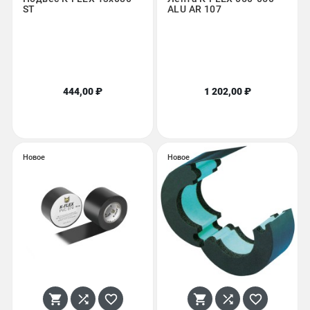
ST
ALU AR 107
444,00 ₽
1 202,00 ₽
Новое
Новое





