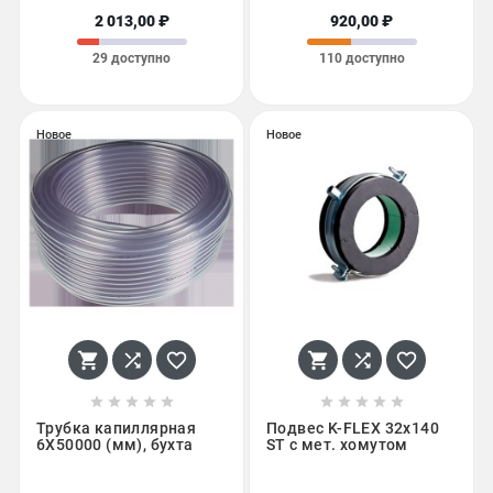
2 013,00 ₽
920,00 ₽
29 доступно
110 доступно
Новое
Новое
















Трубка капиллярная
Подвес K-FLEX 32x140
6X50000 (мм), бухта
ST с мет. хомутом