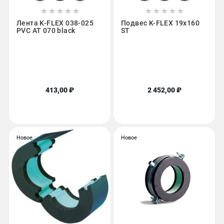










Лента K-FLEX 038-025
Подвес K-FLEX 19x160
PVC AT 070 black
ST
413,00 ₽
2 452,00 ₽
Новое
Новое