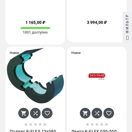
ФИЛЬТР
1 165,00 ₽
3 994,00 ₽
1001 доступно
Новое
Новое
















Подвес K-FLEX 13x080
Лента K-FLEX 050-050