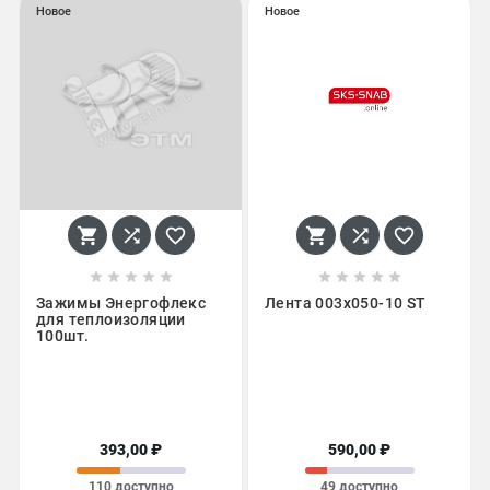
Новое
Новое
















Зажимы Энергофлекс
Лента 003x050-10 ST
для теплоизоляции
100шт.
393,00 ₽
590,00 ₽
110 доступно
49 доступно