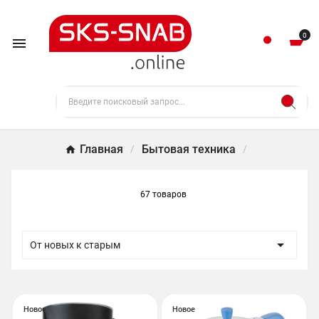
0

Главная
Бытовая техника
67 товаров

От новых к старым
Новое
Новое