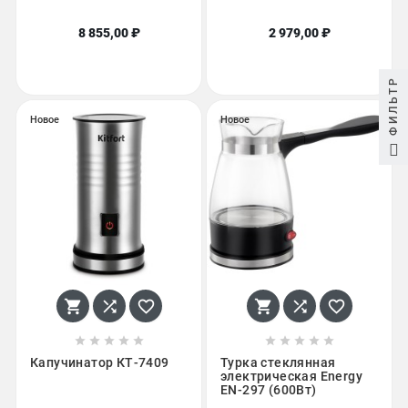
8 855,00 ₽
2 979,00 ₽
ФИЛЬТР
Новое
Новое
















Капучинатор КТ-7409
Турка стеклянная
электрическая Energy
EN-297 (600Вт)