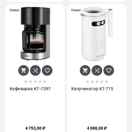
Новое
Новое
















Кофеварка КТ-7297
Капучинатор KT-775
4 753,00 ₽
4 088,00 ₽