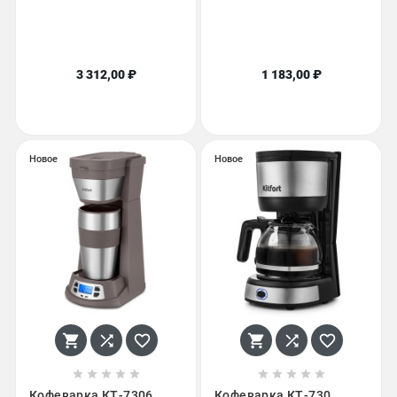
3 312,00 ₽
1 183,00 ₽
Новое
Новое
















Кофеварка КТ-7306
Кофеварка КТ-730