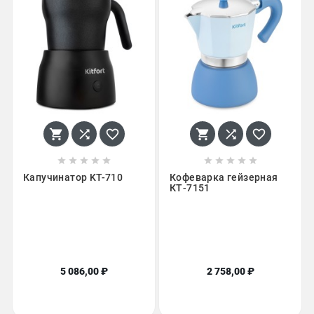
















Капучинатор KT-710
Кофеварка гейзерная
КТ-7151
5 086,00 ₽
2 758,00 ₽