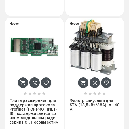
Новое
Новое
















Плата расширения для
Фильтр синусный для
поддержки протокола
STV (18,5кВт/38A) In - 40
Profinet (FCI-PROFINET-
A
S), поддерживается во
всем модельном ряде
серии FCI. Несовместим