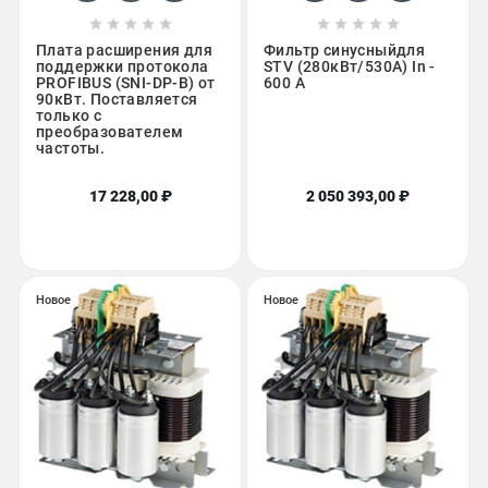










Плата расширения для
Фильтр синусныйдля
поддержки протокола
STV (280кВт/530A) In -
PROFIBUS (SNI-DP-B) от
600 A
90кВт. Поставляется
только с
преобразователем
частоты.
17 228,00 ₽
2 050 393,00 ₽
Новое
Новое