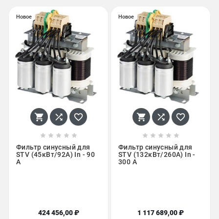
Новое
Новое
















Фильтр синусный для
Фильтр синусный для
STV (45кВт/92A) In - 90
STV (132кВт/260A) In -
A
300 A
424 456,00 ₽
1 117 689,00 ₽