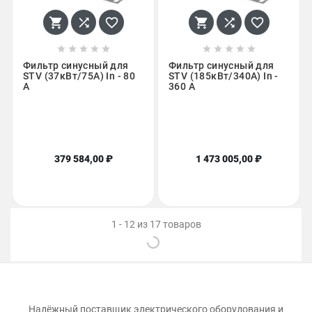
















Фильтр синусный для
Фильтр синусный для
STV (37кВт/75A) In - 80
STV (185кВт/340A) In -
A
360 A
379 584,00 ₽
1 473 005,00 ₽
1 - 12 из 17 товаров
Надёжный поставщик электрического оборудования и