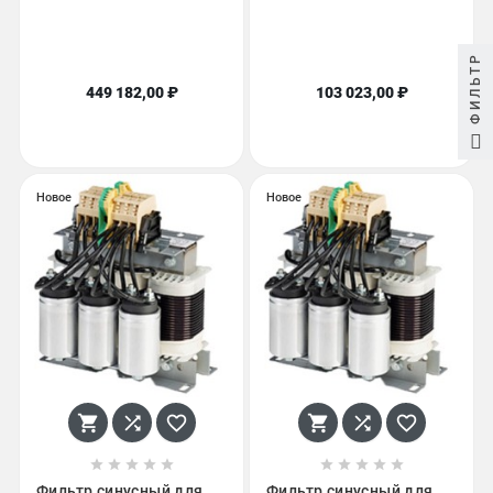
ФИЛЬТР
449 182,00 ₽
103 023,00 ₽
Новое
Новое
















Фильтр синусный для
Фильтр синусный для