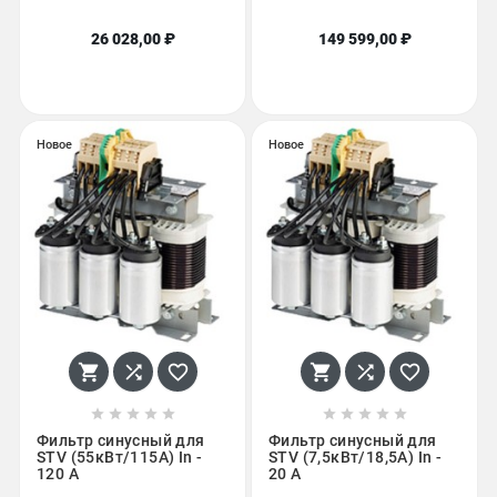
26 028,00 ₽
149 599,00 ₽
Новое
Новое
















Фильтр синусный для
Фильтр синусный для
STV (55кВт/115A) In -
STV (7,5кВт/18,5A) In -
120 A
20 A