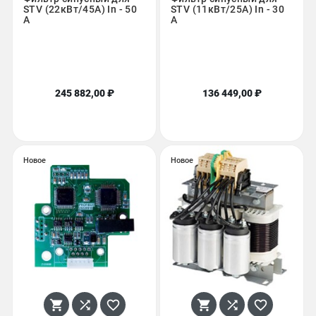
STV (22кВт/45A) In - 50
STV (11кВт/25A) In - 30
A
A
245 882,00 ₽
136 449,00 ₽
Новое
Новое





