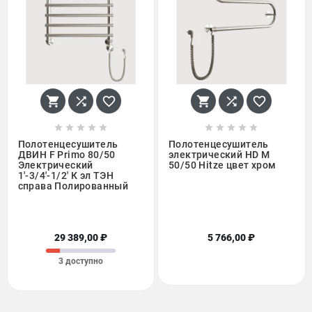
















Полотенцесушитель
Полотенцесушитель
ДВИН F Primo 80/50
электрический HD M
Электрический
50/50 Hitze цвет хром
1'-3/4'-1/2' К эл ТЭН
справа Полированный
29 389,00 ₽
5 766,00 ₽
3 доступно