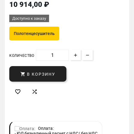
10 914,00 ₽
Доступно к заказу
Полотенцесушитель
КОЛИЧЕСТВО

В КОРЗИНУ


Оплата:
- ЮЛ безналичный расчет с НДС/ без НДС