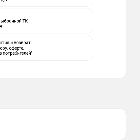
 выбранной ТК
я
нтия и возврат:
ору, оферте.
в потребителей"