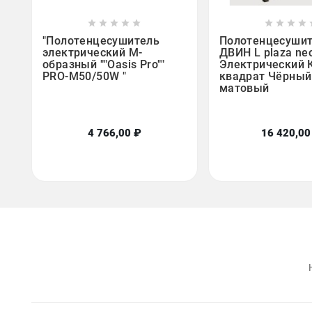















"Полотенцесушитель
Полотенцесуши
электрический M-
ДВИН L plaza ne
образный ""Oasis Pro""
Электрический 
PRO-М50/50W "
квадрат Чёрный
матовый
4 766,00 ₽
16 420,00