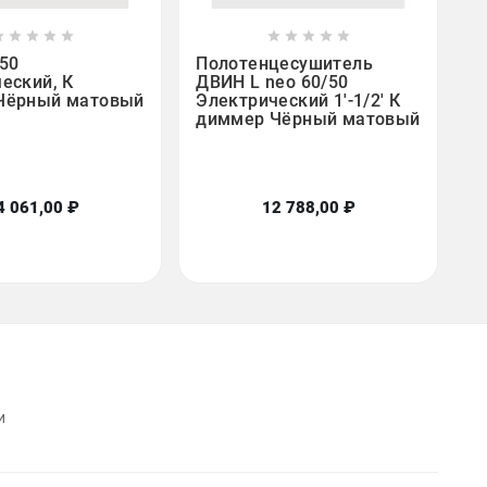

















/50
Полотенцесушитель
еский, К
ДВИН L neo 60/50
Чёрный матовый
Электрический 1'-1/2' К
диммер Чёрный матовый
4 061,00 ₽
12 788,00 ₽
и