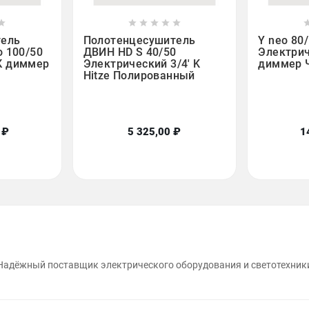













тель
Полотенцесушитель
Y neo 80
o 100/50
ДВИН HD S 40/50
Электрич
К диммер
Электрический 3/4' K
диммер 
Hitze Полированный
 ₽
5 325,00 ₽
1
Надёжный поставщик электрического оборудования и светотехник