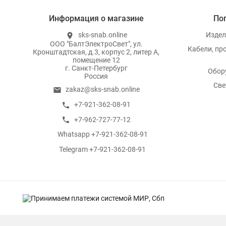
Информация о магазине
По
sks-snab.online
Издел
location_on
ООО "БалтЭлектроСвет", ул.
Кабели, пр
Кронштадтская, д.3, корпус 2, литер А,
помещение 12
г. Санкт-Петербург
Обор
Россия
Све
zakaz@sks-snab.online
email
+7-921-362-08-91
call
+7-962-727-77-12
call
Whatsapp +7-921-362-08-91
whatsapp
Telegram +7-921-362-08-91
whatsapp