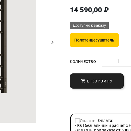
14 590,00 ₽
Доступно к заказу
Полотенцесушитель
keyboard_arrow_right
КОЛИЧЕСТВО

В КОРЗИНУ
Оплата:
- ЮЛ безналичный расчет с 
- ФЛ СПБ, при заказе от 5000