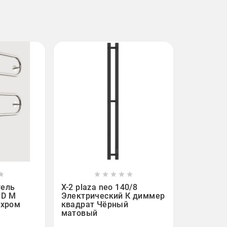












тель
X-2 plaza neo 140/8
HD M
Электрический К диммер
 хром
квадрат Чёрный
матовый