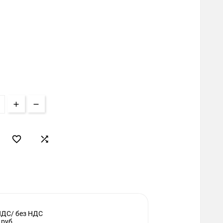


НДС/ без НДС
 руб