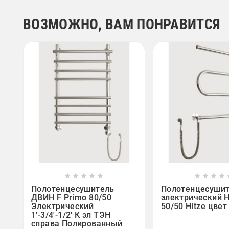
ВОЗМОЖНО, ВАМ ПОНРАВИТСЯ















Полотенцесушитель
Полотенцесуши
ДВИН F Primo 80/50
электрический 
Электрический
50/50 Hitze цвет
1'-3/4'-1/2' К эл ТЭН
справа Полированный