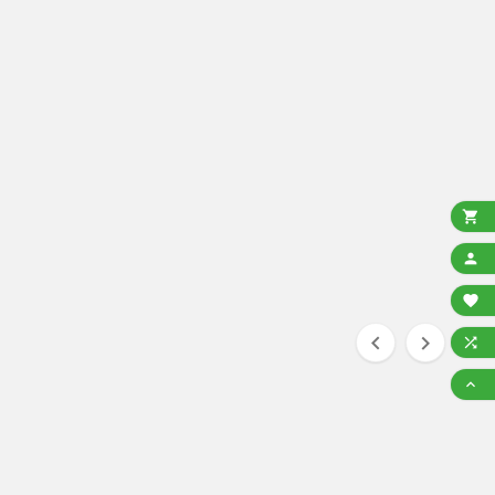






