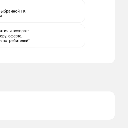
 выбранной ТК
я
нтия и возврат:
ору, оферте.
в потребителей"