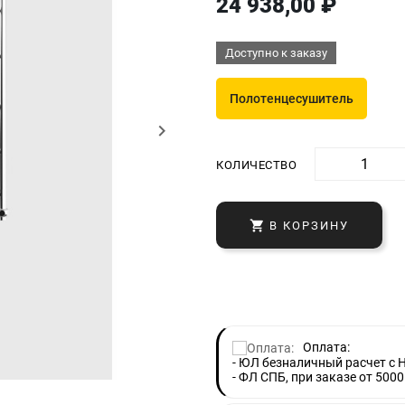
24 938,00 ₽
Доступно к заказу
Полотенцесушитель
keyboard_arrow_right
КОЛИЧЕСТВО

В КОРЗИНУ
Оплата:
- ЮЛ безналичный расчет с 
- ФЛ СПБ, при заказе от 5000