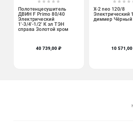















Полотенцесушитель
X-2 neo 120/8
ДВИН F Primo 80/40
Электрический 1'
Электрический
диммер Чёрный
1'-3/4'-1/2' К эл ТЭН
справа Золотой хром
40 739,00 ₽
10 571,00