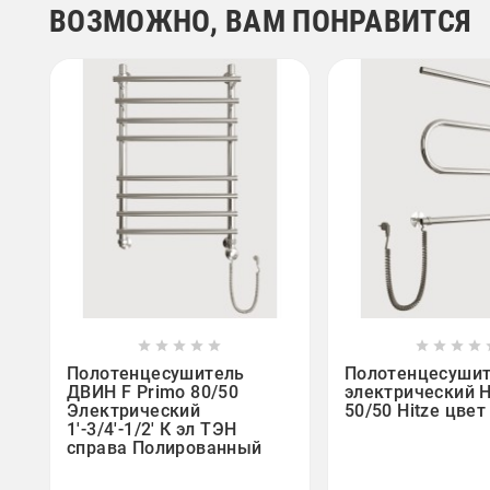
ВОЗМОЖНО, ВАМ ПОНРАВИТСЯ















Полотенцесушитель
Полотенцесуши
ДВИН F Primo 80/50
электрический 
Электрический
50/50 Hitze цвет
1'-3/4'-1/2' К эл ТЭН
справа Полированный