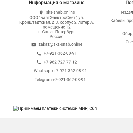
Информация о магазине
По
sks-snab.online
Издел
location_on
ООО "БалтЭлектроСвет", ул.
Кабели, пр
Кронштадтская, д.3, корпус 2, литер А,
помещение 12
г. Санкт-Петербург
Обор
Россия
Све
zakaz@sks-snab.online
email
+7-921-362-08-91
call
+7-962-727-77-12
call
Whatsapp +7-921-362-08-91
whatsapp
Telegram +7-921-362-08-91
whatsapp