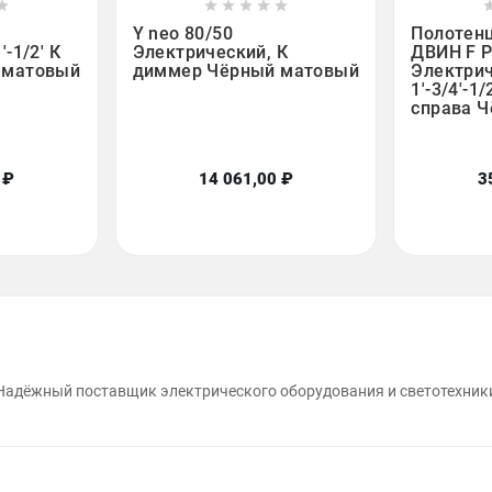













Y neo 80/50
Полотен
-1/2' К
Электрический, К
ДВИН F P
 матовый
диммер Чёрный матовый
Электри
1'-3/4'-1
справа 
 ₽
14 061,00 ₽
3
Надёжный поставщик электрического оборудования и светотехник