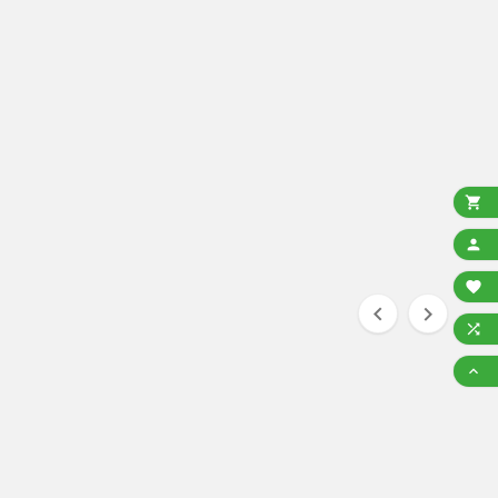






