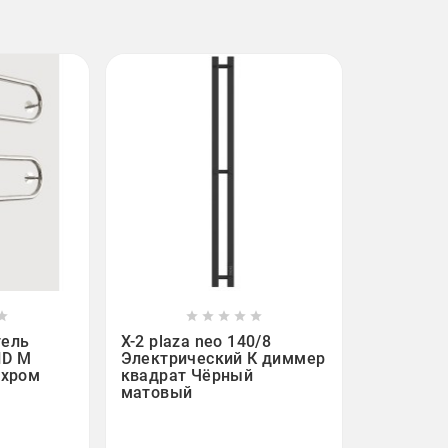












тель
X-2 plaza neo 140/8
HD M
Электрический К диммер
 хром
квадрат Чёрный
матовый