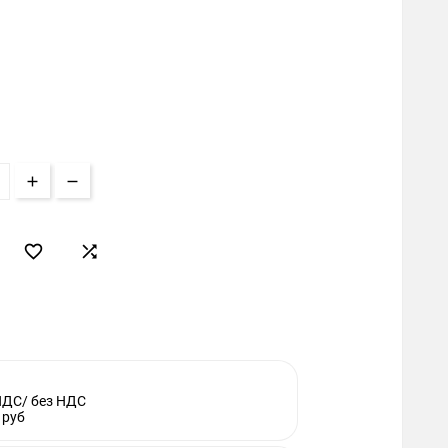


НДС/ без НДС
 руб