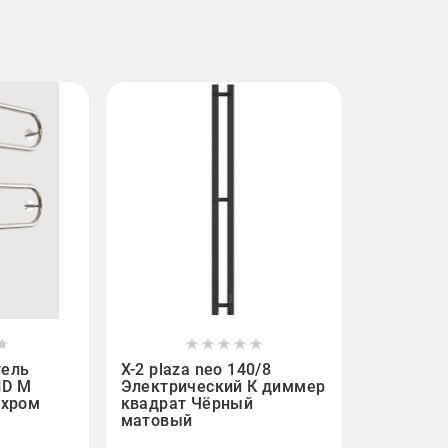












тель
X-2 plaza neo 140/8
HD M
Электрический К диммер
 хром
квадрат Чёрный
матовый