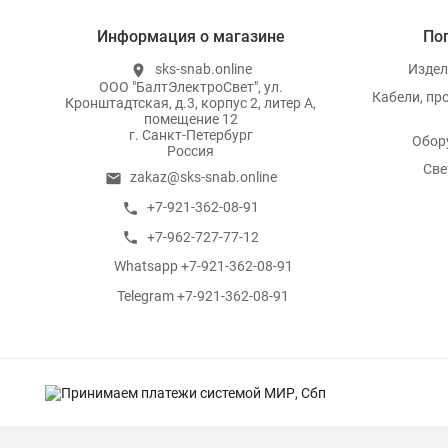
Информация о магазине
По
sks-snab.online
Издел
location_on
ООО "БалтЭлектроСвет", ул.
Кабели, пр
Кронштадтская, д.3, корпус 2, литер А,
помещение 12
г. Санкт-Петербург
Обор
Россия
Све
zakaz@sks-snab.online
email
+7-921-362-08-91
call
+7-962-727-77-12
call
Whatsapp +7-921-362-08-91
whatsapp
Telegram +7-921-362-08-91
whatsapp