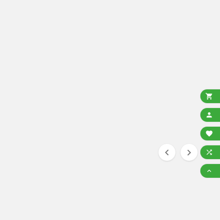






