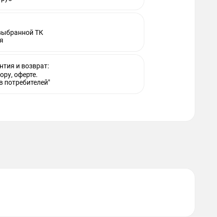
 выбранной ТК
я
нтия и возврат:
ору, оферте.
в потребителей"