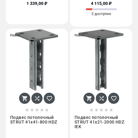
1 339,00 ₽
4 115,00 ₽
2 доступно
Новое
Новое
















Подвес потолочный
Подвес потолочный
STRUT 41х41-800 HDZ
STRUT 41х21-2000 HDZ
IEK