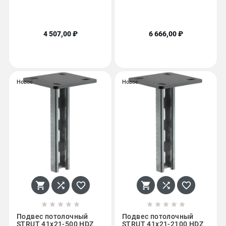
4 507,00 ₽
6 666,00 ₽
Новое
Новое
















Подвес потолочный
Подвес потолочный
STRUT 41х21-500 HDZ
STRUT 41х21-2100 HDZ