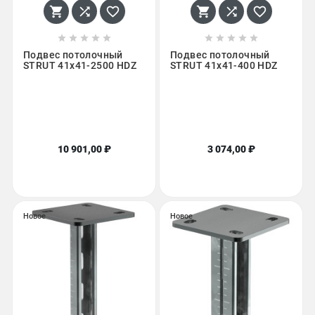
















Подвес потолочный
Подвес потолочный
STRUT 41х41-2500 HDZ
STRUT 41х41-400 HDZ
10 901,00 ₽
3 074,00 ₽
Новое
Новое