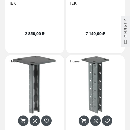
IEK
IEK
ФИЛЬТР
2 858,00 ₽
7 149,00 ₽
Новое
Новое





