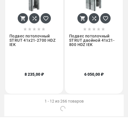
















Подвес потолочный
Подвес потолочный
STRUT 41х21-2700 HDZ
STRUT двойной 41х21-
IEK
800 HDZ IEK
8 235,00 ₽
6 050,00 ₽
1 - 12 из 266 товаров