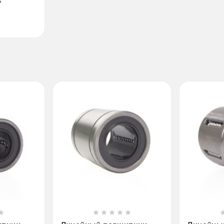
₽












