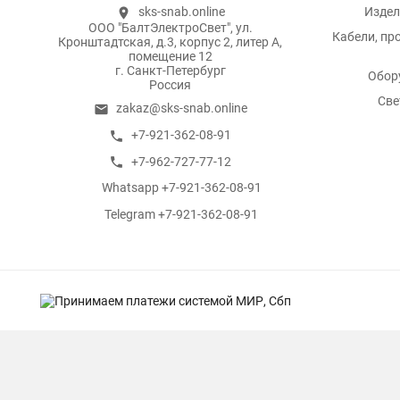
sks-snab.online
Издел
location_on
ООО "БалтЭлектроСвет", ул.
Кабели, пр
Кронштадтская, д.3, корпус 2, литер А,
помещение 12
г. Санкт-Петербург
Обор
Россия
Све
zakaz@sks-snab.online
email
+7-921-362-08-91
call
+7-962-727-77-12
call
Whatsapp +7-921-362-08-91
whatsapp
Telegram +7-921-362-08-91
whatsapp