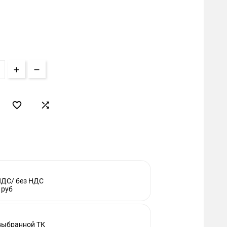


НДС/ без НДС
 руб
 выбранной ТК