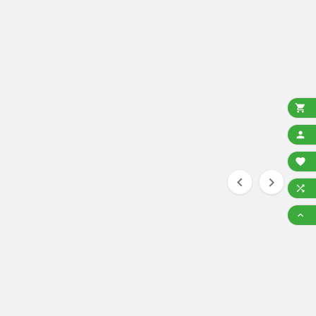






