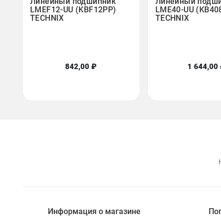
Линейный подшипник
Линейный подш
LMEF12-UU (KBF12PP)
LME40-UU (KB40
TECHNIX
TECHNIX
842,00 ₽
1 644,00
Информация о магазине
По