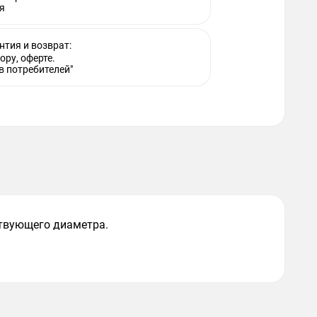
я
нтия и возврат:
ору, оферте.
в потребителей"
твующего диаметра.