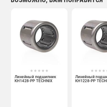















Линейный подшипник
Линейный подш
KH1428-PP TECHNIX
KH1228-PP TECH