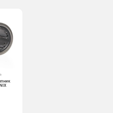



ипник
NIX