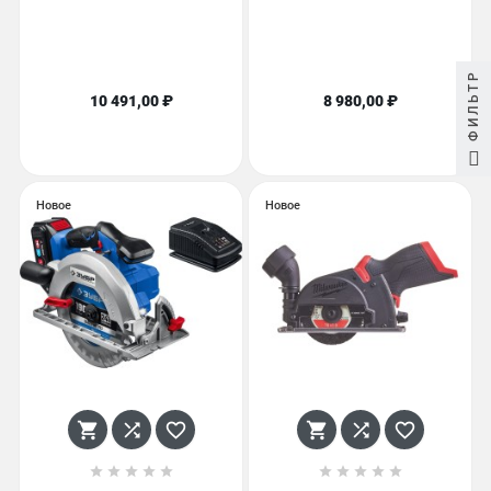
ФИЛЬТР
10 491,00 ₽
8 980,00 ₽
Новое
Новое















