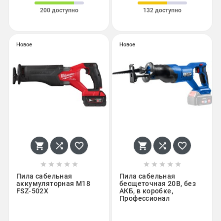
200 доступно
132 доступно
Новое
Новое
















Пила сабельная
Пила сабельная
аккумуляторная M18
бесщеточная 20В, без
FSZ-502X
АКБ, в коробке,
Профессионал