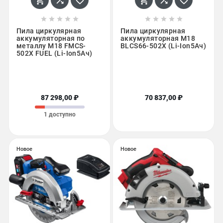
















Пила циркулярная
Пила циркулярная
аккумуляторная по
аккумуляторная M18
металлу M18 FMCS-
BLCS66-502X (Li-Ion5Ач)
502X FUEL (Li-Ion5Ач)
87 298,00 ₽
70 837,00 ₽
1 доступно
Новое
Новое