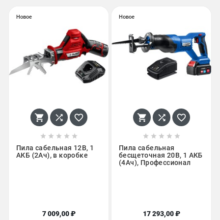
Новое
Новое
















Пила сабельная 12В, 1
Пила сабельная
АКБ (2Ач), в коробке
бесщеточная 20В, 1 АКБ
(4Ач), Профессионал
7 009,00 ₽
17 293,00 ₽