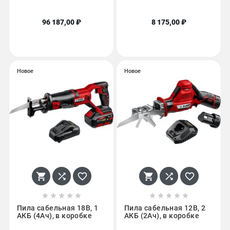
96 187,00 ₽
8 175,00 ₽
Новое
Новое
















Пила сабельная 18В, 1
Пила сабельная 12В, 2
АКБ (4Ач), в коробке
АКБ (2Ач), в коробке