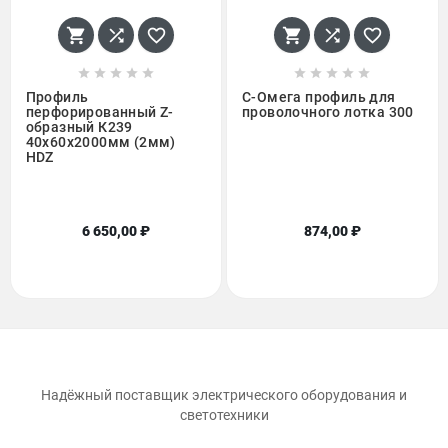
















Профиль
С-Омега профиль для
перфорированный Z-
проволочного лотка 300
образный К239
40х60х2000мм (2мм)
HDZ
6 650,00 ₽
874,00 ₽
Надёжный поставщик электрического оборудования и
светотехники