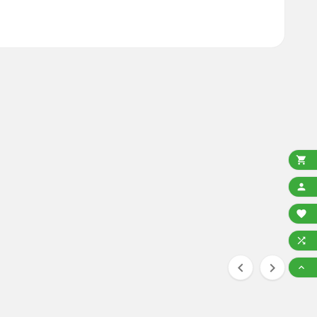






