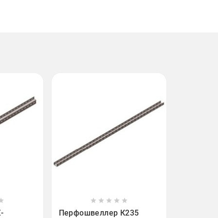












-
Перфошвеллер К235