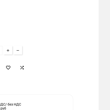


НДС/ без НДС
 руб