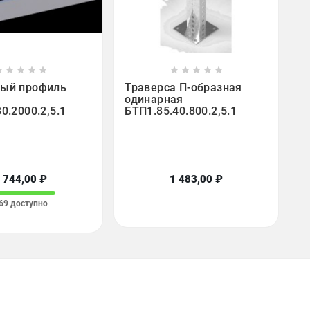

















ый профиль
Траверса П-образная
одинарная
0.2000.2,5.1
БТП1.85.40.800.2,5.1
 744,00 ₽
1 483,00 ₽
69 доступно