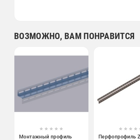
ВОЗМОЖНО, ВАМ ПОНРАВИТСЯ















Монтажный профиль
Перфопрофиль Z