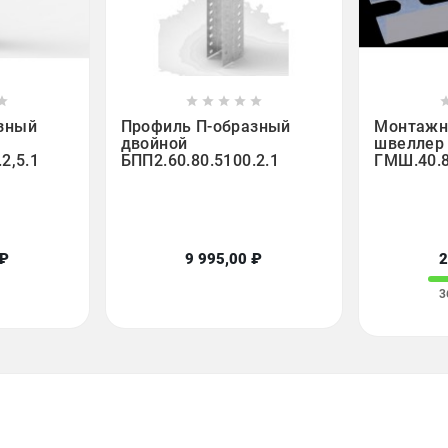













зный
Профиль П-образный
Монтажн
двойной
швеллер
2,5.1
БПП2.60.80.5100.2.1
ГМШ.40.8
 ₽
9 995,00 ₽
2
3