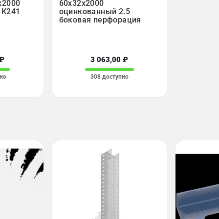
х2000
60х32х2000
 К241
оцинкованный 2.5
боковая перфорация
 ₽
3 063,00 ₽
но
308 доступно