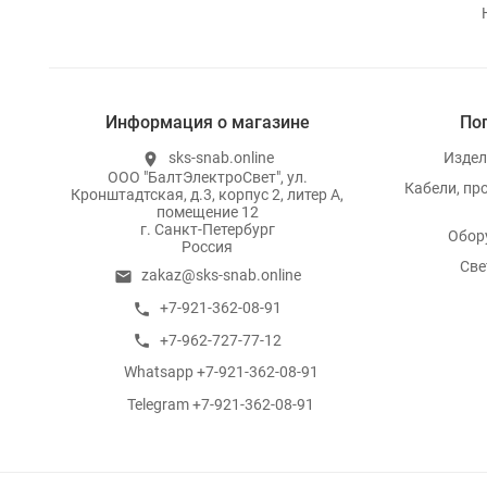
Информация о магазине
По
sks-snab.online
Издел
location_on
ООО "БалтЭлектроСвет", ул.
Кабели, пр
Кронштадтская, д.3, корпус 2, литер А,
помещение 12
г. Санкт-Петербург
Обор
Россия
Све
zakaz@sks-snab.online
email
+7-921-362-08-91
call
+7-962-727-77-12
call
Whatsapp +7-921-362-08-91
whatsapp
Telegram +7-921-362-08-91
whatsapp