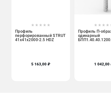















Профиль
Профиль П-обра
перфорированный STRUT
одинарный
41x41х2000-2.5 HDZ
БПП1.40.40.1200.
5 163,00 ₽
1 042,00