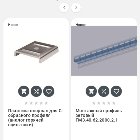


Новое
Новое
















Пластина опорная для C-
Монтажный профиль
образного профиля
зетовый
(аналог горячей
ГМЗ.40.62.2000.2.1
оцинковки)